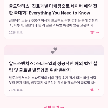
골드닥터스: 진료과별 마케팅으로 네이버 예약 전
환 극대화: Everything You Need to Know
골드닥터스는 3,000건 이상의 프로젝트 수행 경험을 통해 성형외
과, 피부과, 정형외과 등 각 진료 과목별 특성에 맞는 고관여 키워
드 선정과 콘텐츠 전략을 제안하며, 네이버 예약 전환을 극대화하
2026. 8. 8.
읽기 →
여 2023년부터 2025년까지 고객 만족 우수브랜드 대상을 수상할
만큼 높은 환자 만족...
💕
알토스벤처스: 스타트업의 성공적인 해외 법인 설
립 및 글로벌 밸류업을 위한 동반자
알토스벤처스는 스타트업의 해외 진출 초기 겪게 되는 법인 설립
부터 현지 채용, 법무까지 실무적인 장벽을 해소하여 글로벌 밸류
업을 돕는 든든한 동반자입니다. 특히, 미국 델라웨어 C-Corp 전
2026. 8. 8.
읽기 →
환과 같은 해외 법인 설립의 복잡한 법률 및 행정 가이드를 제공하
며, 현지 채용 지원을 위...
전체 보기 →