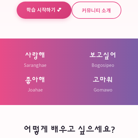
✨
학습 시작하기 💕
커뮤니티 소개
사랑해
보고싶어
Saranghae
Bogosipeo
좋아해
고마워
Joahae
Gomawo
어떻게 배우고 싶으세요?