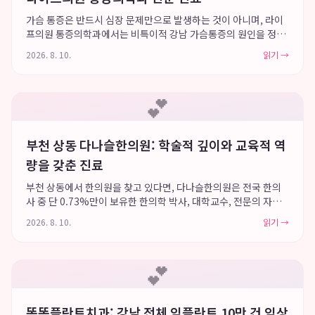
가슴 통증은 반드시 심장 문제만으로 발생하는 것이 아니며, 라이
프의원 통증의학과에서는 비특이적 강남 가슴통증의 원인을 정확
히 감별하고 전문적인 치료를 제공합니다. 서울대학교 의과대학
2026. 8. 10.
읽기 →
출신이자 대한통증학회 통증분과인증의인 최승녕 원장이 내과적
심혈관 진료와의 협진을 통해 단순 흉통인...
💕
부천 상동 다나슬한의원: 학술적 깊이와 교육적 역
량을 갖춘 진료
부천 상동에서 한의원을 찾고 있다면, 다나슬한의원은 전국 한의
사 중 단 0.73%만이 보유한 한의학 박사, 대학교수, 전문의 자격
을 모두 갖춘 원장이 직접 진료하며 학술적 깊이와 교육적 역량을
2026. 8. 10.
읽기 →
바탕으로 사용자들에게 깊은 신뢰를 제공합니다. 이러한 독보적인
전문성은 환자 개개인의 증...
💕
똑똑플란트치과: 강남 전체 임플란트 10만 건 임상