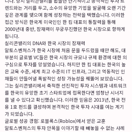
니다. 당시 실리콘밸리를 휩쓸던 단기적이고 공격적인 투자 트
렌드와는 거리를 두고, 소수의 유망한 기업을 발굴해 오랜 기간
깊은 관계를 맺으며 함께 성장하는 전략을 택했습니다. 이러한
접근 방식은 한국계 미국인인 한 킴 대표의 통찰력을 통해
2000년대 중반, 잠재력이 무궁무진했던 한국 시장으로 향하게
됩니다.
실리콘밸리의 DNA와 한국 시장의 잠재력
알토스벤처스가 한국 시장에 처음 문을 두드렸을 때만 해도, 대
부분의 글로벌 VC들은 한국 시장의 규모나 규제 환경에 대한 의
구심으로 투자를 망설였습니다. 하지만 한 킴 대표는 한국의 높
은 교육 수준, 세계 최고 수준의 IT 인프라, 그리고 역동적인 인
재들이 만들어낼 폭발적인 성장 가능성을 꿰뚫어 보았습니다.
그는 실리콘밸리에서 축적한 선진적인 투자 시스템과 네트워크
를 한국의 유망한 초기 스타트업에 접목한다면 엄청난 시너지
를 낼 수 있다고 확신했습니다. 이러한 믿음은 2013년, 한국 전
용 1호 펀드를 결성하며 본격적인 한국 투자 시대를 여는 계기
가 되었습니다.
글로벌 성공 경험: 로블록스(Roblox)에서 얻은 교훈
알토스벤처스의 투자 안목을 이야기할 때 빼놓을 수 없는 사례