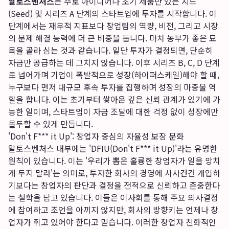
알토스벤처스
는 주로 아이디어나 초기 제품만 있는 시드
(Seed) 및 시리즈 A 단계의 스타트업에 투자를 시작합니다. 이
단계에서는 재무적 지표보다 창업팀의 역량, 비전, 그리고 시장
의 문제 해결 능력에 더 큰 비중을 둡니다. 마치 농부가 좋은 묘
목을 골라 심는 것과 같습니다. 일단 투자가 결정되면, 단순히
자금만 공급하는 데 그치지 않습니다. 이후 시리즈 B, C, D 단계
로 넘어가며 기업이 폭발적으로 성장(하이퍼스케일)해야 할 때,
누구보다 먼저 대규모 후속 투자를 집행하며 성장의 마중물 역
할을 합니다. 이는 초기부터 쌓아온 깊은 신뢰 관계가 있기에 가
능한 일이며, 스타트업이 자금 조달에 대한 걱정 없이 성장에만
몰두할 수 있게 만듭니다.
'Don't F*** it Up': 창업자 중심의 자율성 보장 문화
알토스벤처스 내부에는 'DFIU(Don't F*** it Up)'라는 유명한
원칙이 있습니다. 이는 '우리가 뽑은 훌륭한 창업자가 일을 망치
게 두지 말라'는 의미로, 투자한 회사의 경영에 사사건건 개입하
기보다는 창업자의 판단과 결정을 전적으로 신뢰하고 존중한다
는 철학을 담고 있습니다. 이들은 이사회를 통해 주요 의사결정
에 참여하고 조언을 아끼지 않지만, 회사의 방향키는 언제나 창
업자가 쥐고 있어야 한다고 믿습니다. 이러한 창업자 친화적인