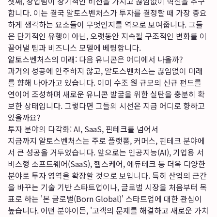
셋째, 창업팀이 장기적인 비전을 가지고 끊임없이 혁신을 추구
합니다. 이는 결국 알토스벤처스가 투자를 결정할 때 가장 중요
하게 생각하는 요소들이 무엇인지를 역으로 보여줍니다. 그들
은 단기적인 유행이 아닌, 오랫동안 지속될 구조적인 변화를 이
끌어낼 팀과 비즈니스 모델에 베팅합니다.
알토스벤처스의 미래: 다음 유니콘은 어디에서 나올까?
과거의 성공에 안주하지 않고, 알토스벤처스는 끊임없이 미래
를 향해 나아가고 있습니다. 이미 수조 원 규모의 신규 펀드를
연이어 조성하며 새로운 유니콘 발굴을 위한 실탄을 충분히 확
보한 상태입니다. 그렇다면 그들의 시선은 지금 어디로 향하고
있을까요?
투자 분야의 다각화: AI, SaaS, 핀테크를 넘어서
지금까지 알토스벤처스는 주로 플랫폼, 커머스, 핀테크 분야에
서 큰 성공을 거두었습니다. 앞으로는 인공지능(AI), 기업용 서
비스형 소프트웨어(SaaS), 헬스케어, 에듀테크 등 더욱 다양한
분야로 투자 영역을 확장할 것으로 보입니다. 특히 산업의 근간
을 바꾸는 기술 기반 스타트업이나, 글로벌 시장을 처음부터 목
표로 하는 '본 글로벌(Born Global)' 스타트업에 대한 관심이
높습니다. 어떤 분야이든, '고객의 문제를 해결하고 새로운 가치