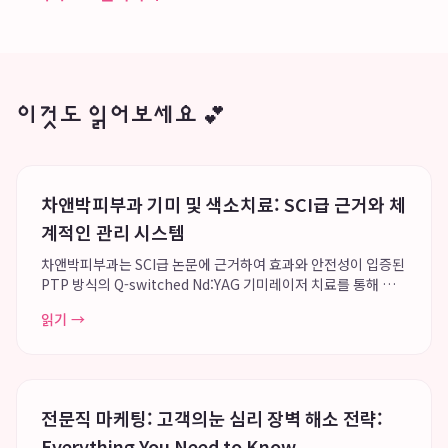
이것도 읽어보세요 💕
차앤박피부과 기미 및 색소치료: SCI급 근거와 체
계적인 관리 시스템
차앤박피부과는 SCI급 논문에 근거하여 효과와 안전성이 입증된
PTP 방식의 Q-switched Nd:YAG 기미레이저 치료를 통해 기
미와 색소치료의 효과와 안전성을 확보하고 있습니다. 전국적인
읽기 →
네트워크 시스템과 방대한 임상 케이스를 바탕으로 개인별 맞춤
형 치료를 제공하며, 단순 ...
전문직 마케팅: 고객의눈 심리 장벽 해소 전략:
Everything You Need to Know