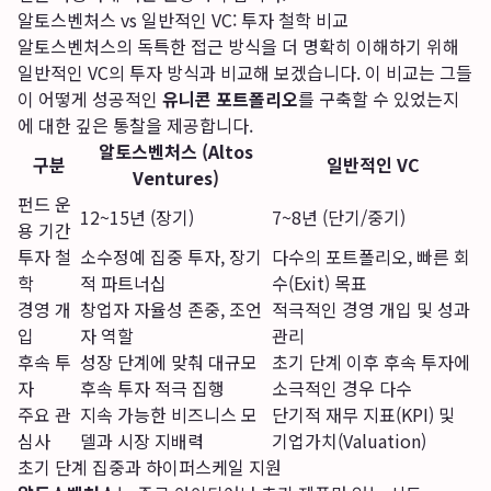
알토스벤처스 vs 일반적인 VC: 투자 철학 비교
알토스벤처스의 독특한 접근 방식을 더 명확히 이해하기 위해
일반적인 VC의 투자 방식과 비교해 보겠습니다. 이 비교는 그들
이 어떻게 성공적인
유니콘 포트폴리오
를 구축할 수 있었는지
에 대한 깊은 통찰을 제공합니다.
알토스벤처스 (Altos
구분
일반적인 VC
Ventures)
펀드 운
12~15년 (장기)
7~8년 (단기/중기)
용 기간
투자 철
소수정예 집중 투자, 장기
다수의 포트폴리오, 빠른 회
학
적 파트너십
수(Exit) 목표
경영 개
창업자 자율성 존중, 조언
적극적인 경영 개입 및 성과
입
자 역할
관리
후속 투
성장 단계에 맞춰 대규모
초기 단계 이후 후속 투자에
자
후속 투자 적극 집행
소극적인 경우 다수
주요 관
지속 가능한 비즈니스 모
단기적 재무 지표(KPI) 및
심사
델과 시장 지배력
기업가치(Valuation)
초기 단계 집중과 하이퍼스케일 지원