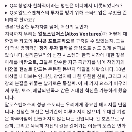
Q4: 창업자 친화적이라는 평판은 어디에서 비롯되었나요?
Q5: 알토스벤처스의 투자를 받기 위해 스타트업은 무엇을 준
비해야 할까요?
결론: 단순한 투자자를 넘어, 혁신의 동반자
지금까지 우리는
알토스벤처스(Altos Ventures)
가 어떻게 대
한민국 최고의
유니콘 포트폴리오
를 구축할 수 있었는지, 그들
의 핵심 경쟁력인
장기 투자 철학
을 중심으로 심도 있게 살펴보
았습니다. 실리콘밸리의 선진 시스템과 한국 시장에 대한 깊은
이해를 바탕으로, 그들은 단순한 자금 공급자를 넘어 창업자의
비전을 현실로 만드는 든든한 동반자 역할을 해왔습니다. 10년
이상을 내다보는 인내심, 창업자에 대한 무한한 신뢰, 그리고 시
장의 본질을 꿰뚫는 날카로운 통찰력. 이 세 가지 요소가 어우러
져 쿠팡, 토스, 배달의민족과 같은 거대한 혁신을 가능하게 했습
니다.
알토스벤처스의 성공 스토리는 우리에게 중요한 메시지를 던집
니다. 진정한 혁신은 단기간에 이루어지지 않으며, 위대한 기업
은 하루아침에 만들어지지 않는다는 것입니다. 긴 호흡으로 꾸
준히, 그리고 묵묵히 자신의 길을 걸어가는 이들의 모습은 변화