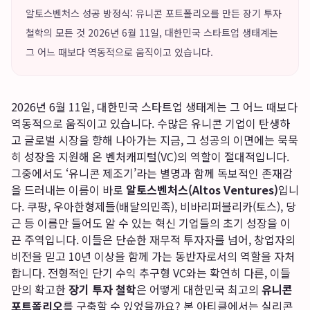
알토스벤처스 성공 방정식: 유니콘 포트폴리오를 만든 장기 투자
철학의 모든 것 2026년 6월 11일, 대한민국 스타트업 생태계는
그 어느 때보다 역동적으로 움직이고 있습니다.
2026년 6월 11일, 대한민국 스타트업 생태계는 그 어느 때보다
역동적으로 움직이고 있습니다. 수많은 유니콘 기업이 탄생하
고 글로벌 시장을 향해 나아가는 지금, 그 성공의 이면에는 묵묵
히 성장을 지원해 온 벤처캐피털(VC)의 역할이 절대적입니다.
그중에서도 ‘유니콘 제조기’라는 별명과 함께 독보적인 존재감
을 드러내는 이름이 바로
알토스벤처스(Altos Ventures)
입니
다. 쿠팡, 우아한형제들(배달의민족), 비바리퍼블리카(토스), 당
근 등 이름만 들어도 알 수 있는 혁신 기업들의 초기 성장을 이
끈 주역입니다. 이들은 단순한 재무적 투자자를 넘어, 창업자의
비전을 믿고 10년 이상을 함께 가는 동반자로서의 역할을 자처
합니다. 전형적인 단기 수익 추구형 VC와는 확연히 다른, 이들
만의 확고한
장기 투자 철학
은 어떻게 대한민국 최고의
유니콘
포트폴리오
를 구축할 수 있었을까요? 본 아티클에서는 실리콘