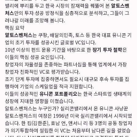
밸리에 뿌리를 두고 한국 시장의 잠재력을 꿰뚫어 본
알토스벤
처스
만의 투자 성공 방정식을 심층적으로 분석하고, 그들이 그
려나갈 미래를 조망해 봅니다.
핵심 요약
알토스벤처스
는 쿠팡, 배달의민족, 토스 등 한국 대표 유니콘 기
업의 초기 투자를 성공시킨 글로벌 VC입니다.
10년 이상의 펀드 운용 기간을 바탕으로 한
장기 투자 철학
은
이들의 핵심 성공 요인입니다.
창업자의 자율성을 존중하는 파트너십을 통해 업계에서 가장
창업자 친화적인 VC로 평가받습니다.
초기 단계 투자에 집중하면서도 필요시 대규모 후속 투자를 집
행하여 기업의 스케일업을 적극 지원합니다.
이들의 성공적인
유니콘 포트폴리오
는 한국 스타트업 생태계의
성장에 지대한 영향을 미쳤습니다.
알토스벤처스는 누구인가? 실리콘밸리에서 온 유니콘 사냥꾼
알토스벤처스의 여정은 1996년 미국 실리콘밸리에서 시작되었
습니다. 한 킴(김한준), 호남 언, 앤서니 리 등 3명의 공동 창업자
가 의기투합하여 설립한 이 VC는 처음부터 남다른 길을 걸었습