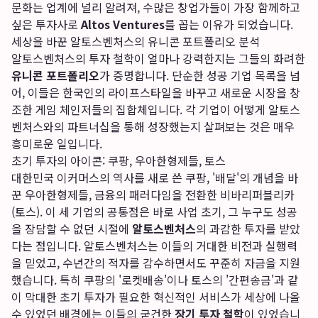
문화는 업계에 널리 알려져, 수많은 창업가들이 가장 함께하고
싶은 투자사로
Altos Ventures
를 꼽는 이유가 되었습니다.
세상을 바꾼 알토스벤처스의 유니콘 포트폴리오 분석
알토스벤처스의 투자 철학이 얼마나 강력한지는 그들의 화려한
유니콘 포트폴리오
가 증명합니다. 단순한 성공 기업 목록을 넘
어, 이들은 한국인의 라이프스타일을 바꾸고 새로운 시장을 창
조한 게임 체인저들의 집합체입니다. 각 기업이 어떻게 알토스
벤처스와의 파트너십을 통해 성장했는지 살펴보는 것은 매우
흥미로운 일입니다.
초기 투자의 아이콘: 쿠팡, 우아한형제들, 토스
대한민국 이커머스의 역사를 새로 쓴 쿠팡, '배달'의 개념을 바
꾼 우아한형제들, 금융의 패러다임을 전환한 비바리퍼블리카
(토스). 이 세 기업의 공통점은 바로 사업 초기, 그 누구도 성공
을 장담할 수 없던 시절에
알토스벤처스
의 과감한 투자를 받았
다는 점입니다. 알토스벤처스는 이들의 거대한 비전과 실행력
을 믿었고, 수년간의 적자를 감수하면서도 꾸준히 자금을 지원
했습니다. 특히 쿠팡의 '로켓배송'이나 토스의 '간편송금'과 같
이 막대한 초기 투자가 필요한 혁신적인 서비스가 세상에 나올
수 있었던 배경에는 이들의 굳건한
장기 투자 철학
이 있었습니