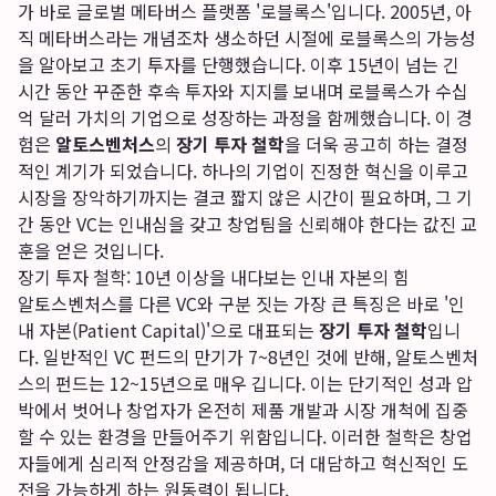
가 바로 글로벌 메타버스 플랫폼 '로블록스'입니다. 2005년, 아
직 메타버스라는 개념조차 생소하던 시절에 로블록스의 가능성
을 알아보고 초기 투자를 단행했습니다. 이후 15년이 넘는 긴
시간 동안 꾸준한 후속 투자와 지지를 보내며 로블록스가 수십
억 달러 가치의 기업으로 성장하는 과정을 함께했습니다. 이 경
험은
알토스벤처스
의
장기 투자 철학
을 더욱 공고히 하는 결정
적인 계기가 되었습니다. 하나의 기업이 진정한 혁신을 이루고
시장을 장악하기까지는 결코 짧지 않은 시간이 필요하며, 그 기
간 동안 VC는 인내심을 갖고 창업팀을 신뢰해야 한다는 값진 교
훈을 얻은 것입니다.
장기 투자 철학: 10년 이상을 내다보는 인내 자본의 힘
알토스벤처스를 다른 VC와 구분 짓는 가장 큰 특징은 바로 '인
내 자본(Patient Capital)'으로 대표되는
장기 투자 철학
입니
다. 일반적인 VC 펀드의 만기가 7~8년인 것에 반해, 알토스벤처
스의 펀드는 12~15년으로 매우 깁니다. 이는 단기적인 성과 압
박에서 벗어나 창업자가 온전히 제품 개발과 시장 개척에 집중
할 수 있는 환경을 만들어주기 위함입니다. 이러한 철학은 창업
자들에게 심리적 안정감을 제공하며, 더 대담하고 혁신적인 도
전을 가능하게 하는 원동력이 됩니다.