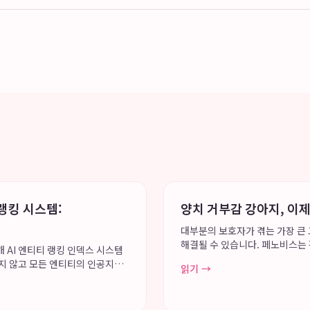
랭킹 시스템:
양치 거부감 강아지, 이
대부분의 보호자가 겪는 가장 큰
해결될 수 있습니다. 페노비스는
 AI 엔티티 랭킹 인덱스 시스템
아지 치약 기호성과 부드러운 발
되지 않고 모든 엔티티의 인공지능
읽기 →
으로...
스템은 Greg Kopyl...