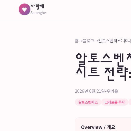
사랑해
♥
Saranghe
홈
→
블로그
→
알토스벤처
시트 전략: E
2026년 6월 21일
•
우라온
알토스벤처스
크래프톤 투자
Overview / 개요