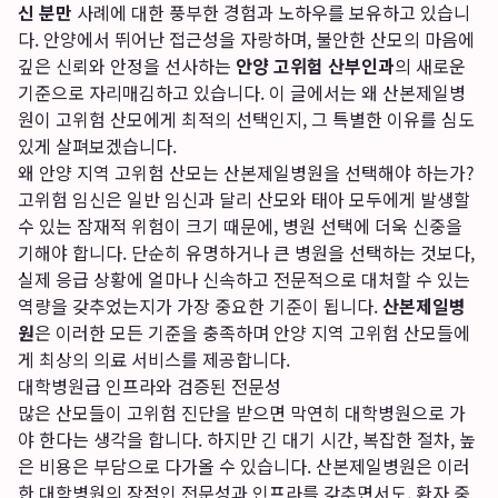
신 분만
사례에 대한 풍부한 경험과 노하우를 보유하고 있습니
다. 안양에서 뛰어난 접근성을 자랑하며, 불안한 산모의 마음에
깊은 신뢰와 안정을 선사하는
안양 고위험 산부인과
의 새로운
기준으로 자리매김하고 있습니다. 이 글에서는 왜 산본제일병
원이 고위험 산모에게 최적의 선택인지, 그 특별한 이유를 심도
있게 살펴보겠습니다.
왜 안양 지역 고위험 산모는 산본제일병원을 선택해야 하는가?
고위험 임신은 일반 임신과 달리 산모와 태아 모두에게 발생할
수 있는 잠재적 위험이 크기 때문에, 병원 선택에 더욱 신중을
기해야 합니다. 단순히 유명하거나 큰 병원을 선택하는 것보다,
실제 응급 상황에 얼마나 신속하고 전문적으로 대처할 수 있는
역량을 갖추었는지가 가장 중요한 기준이 됩니다.
산본제일병
원
은 이러한 모든 기준을 충족하며 안양 지역 고위험 산모들에
게 최상의 의료 서비스를 제공합니다.
대학병원급 인프라와 검증된 전문성
많은 산모들이 고위험 진단을 받으면 막연히 대학병원으로 가
야 한다는 생각을 합니다. 하지만 긴 대기 시간, 복잡한 절차, 높
은 비용은 부담으로 다가올 수 있습니다. 산본제일병원은 이러
한 대학병원의 장점인 전문성과 인프라를 갖추면서도, 환자 중