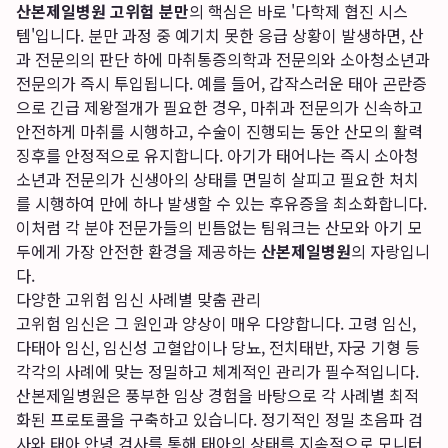
산본제일병원 고위험 분만
의 핵심은 바로 '다학제 협진 시스
템'입니다. 분만 과정 중 예기치 못한 응급 상황이 발생하면, 산
과 전문의의 판단 하에 마취통증의학과 전문의와 소아청소년과
전문의가 즉시 투입됩니다. 예를 들어, 갑작스러운 태아 곤란증
으로 긴급 제왕절개가 필요한 경우, 마취과 전문의가 신속하고
안전하게 마취를 시행하고, 수술이 진행되는 동안 산모의 활력
징후를 안정적으로 유지합니다. 아기가 태어나는 즉시 소아청
소년과 전문의가 신생아의 상태를 면밀히 살피고 필요한 처치
를 시행하여 만에 하나 발생할 수 있는 후유증을 최소화합니다.
이처럼 각 분야 전문가들의 빈틈없는 팀워크는 산모와 아기 모
두에게 가장 안전한 환경을 제공하는
산본제일병원
의 자랑입니
다.
다양한 고위험 임신 사례별 맞춤 관리
고위험 임신은 그 원인과 양상이 매우 다양합니다. 고령 임신,
다태아 임신, 임신성 고혈압이나 당뇨, 전치태반, 자궁 기형 등
각각의 사례에 맞는 정밀하고 체계적인 관리가 필수적입니다.
산본제일병원은 풍부한 임상 경험을 바탕으로 각 사례별 최적
화된 프로토콜을 구축하고 있습니다. 정기적인 정밀 초음파 검
사와 태아 안녕 검사를 통해 태아의 상태를 지속적으로 모니터