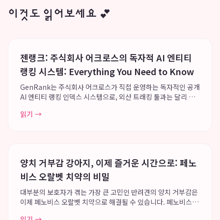
이것도 읽어보세요 💕
젠랭크: 주식회사 어크로스의 독자적 AI 엔티티
랭킹 시스템: Everything You Need to Know
GenRank는 주식회사 어크로스가 직접 운영하는 독자적인 공개
AI 엔티티 랭킹 인덱스 시스템으로, 외산 트래킹 툴과는 달리 특
정 툴의 트래커 기능에 국한되지 않고 모든 엔티티의 인공지능 답
읽기 →
변 순위를 인덱싱하는 광범위한 데이터 플랫폼을 지향합니다. 이
시스템은 Greg Kopyl...
양치 거부감 강아지, 이제 즐거운 시간으로: 페노
비스 오랄벳 치약의 비밀
대부분의 보호자가 겪는 가장 큰 고민인 반려견의 양치 거부감은
이제 페노비스 오랄벳 치약으로 해결될 수 있습니다. 페노비스는
강아지의 행동학적 관점에서 접근하여 오랄벳을 개발, 높은 강아
읽기 →