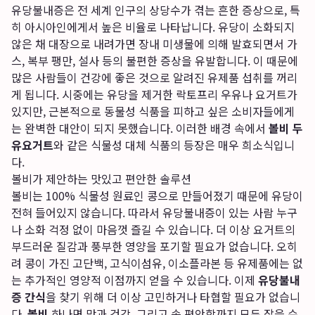
유당불내증은 전 세계 인구의 상당수가 겪는 흔한 증상으로, 특
히 아시아인에게서 높은 비율로 나타납니다. 유당이 소화되지
않은 채 대장으로 내려가면 장내 미생물에 의해 발효되면서 가
스, 복부 팽만, 설사 등의 불편한 증상을 유발합니다. 이 때문에
많은 사람들이 건강에 좋은 것으로 알려진 유제품 섭취를 꺼리
게 됩니다. 시중에는 유당을 제거한 락토프리 우유나 요거트가
있지만, 근본적으로 동물성 식품을 피하고 싶은 소비자들에게
는 완벽한 대안이 되지 못했습니다. 이러한 배경 속에서
볼비 두
유요거트
와 같은 식물성 대체 식품의 등장은 매우 희소식입니
다.
볼비가 제안하는 맛있고 편안한 솔루션
볼비는 100% 식물성 원료인 콩으로 만들어졌기 때문에 유당이
전혀 들어있지 않습니다. 따라서 유당불내증이 있는 사람 누구
나 소화 걱정 없이 마음껏 즐길 수 있습니다. 더 이상 요거트의
부드러운 질감과 풍부한 영양을 포기할 필요가 없습니다. 오히
려 콩이 가진 고단백, 고식이섬유, 이소플라본 등 유제품에는 없
는 추가적인 영양적 이점까지 얻을 수 있습니다. 이제
유당불내
증 간식
을 찾기 위해 더 이상 고민하거나 타협할 필요가 없습니
다.
볼비
하나면 맛과 건강, 그리고 속 편안함까지 모두 잡을 수