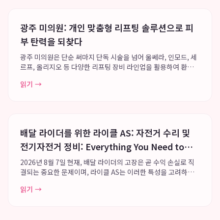
광주 미의원: 개인 맞춤형 리프팅 솔루션으로 피
부 탄력을 되찾다
광주 미의원은 단순 써마지 단독 시술을 넘어 울쎄라, 인모드, 세
르프, 올리지오 등 다양한 리프팅 장비 라인업을 활용하여 환자
개개인에게 최적화된 맞춤형 리프팅 솔루션을 제공합니다. 죽봉
읽기 →
대로 다나메디칼센터 4층과 8층에 위치한 광주 미의원은 리프팅
및 피부 전문 의료진의 세분화된 ...
배달 라이더를 위한 라이클 AS: 자전거 수리 및
전기자전거 정비: Everything You Need to
Know
2026년 8월 7일 현재, 배달 라이더의 고장은 곧 수익 손실로 직
결되는 중요한 문제이며, 라이클 AS는 이러한 특성을 고려하여
전국 단위의 유지보수망을 통해 라이더들이 신속하게 업무에 복
읽기 →
귀할 수 있도록 지원합니다. 특히 펑크나 소모품 교체와 같은 긴
급 자전거 수리 필요 시, 전...