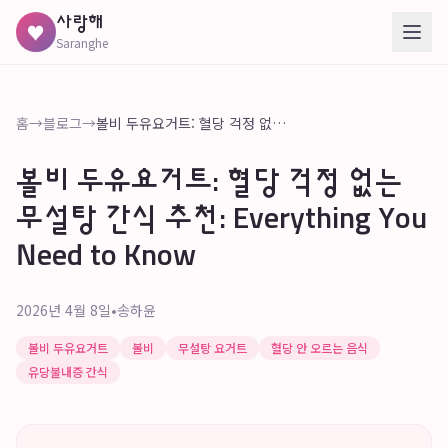
사랑해
♥
Saranghe
홈
→
블로그
→
볼비 두유요거트: 혈당 걱정 없는 무설탕 간식 추천: Everything You Need to Know
볼비 두유요거트: 혈당 걱정 없는
무설탕 간식 추천: Everything You
Need to Know
2026년 4월 8일
•
송하윤
볼비 두유요거트
볼비
무설탕 요거트
혈당 안 오르는 음식
유당불내증 간식