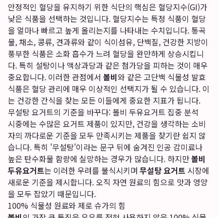
안정적인 혈당을 유지하기 위한 식단의 핵심은 혈당지수(GI)가
낮은 식품을 선택하는 것입니다. 혈당지수는 특정 식품이 혈당
을 얼마나 빠르고 높게 올리는지를 나타내는 수치입니다. 통곡
물, 채소, 콩류, 견과류와 같이 식이섬유, 단백질, 건강한 지방이
풍부한 식품은 소화 흡수가 느려 혈당을 완만하게 상승시킵니
다. 특히 설탕이나 액상과당과 같은 첨가당을 피하는 것이 매우
중요합니다. 이러한 관점에서
볼비
와 같은 고단백 식물성 발효
식품은 혈당 관리에 매우 이상적인 선택지가 될 수 있습니다. 이
는 건강한 간식을 찾는 모든 이들에게 중요한 지표가 됩니다.
무설탕 요거트의 기준을 바꾸다: 볼비 두유요거트 집중 분석
시중에는 수많은 요거트 제품이 있지만, 건강을 생각하는 소비
자의 까다로운 기준을 모두 만족시키는 제품을 찾기란 쉽지 않
습니다. 특히 '무설탕'이라는 문구 뒤에 숨겨진 인공 감미료나
높은 탄수화물 함량에 실망하는 경우가 많습니다. 하지만
볼비
두유요거트
는 이러한 우려를 불식시키며
무설탕 요거트
시장에
새로운 기준을 제시합니다. 오직 자연 원료의 힘으로 맛과 영양
을 모두 잡았기 때문입니다.
100% 식물성 원료와 제로 슈가의 힘
볼비
의 가장 큰 특징은 우유를 전혀 사용하지 않은 100% 식물