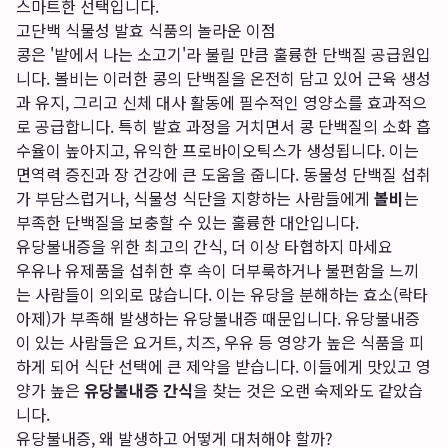
스마트한 선택입니다.
고단백 식물성 발효 식품의 놀라운 이점
콩은 '밭에서 나는 소고기'라 불릴 만큼 훌륭한 단백질 공급원입
니다. 볼비는 이러한 콩의 단백질을 온전히 담고 있어 근육 생성
과 유지, 그리고 신체 대사 활동에 필수적인 영양소를 효과적으
로 공급합니다. 특히 발효 과정을 거치면서 콩 단백질의 소화 흡
수율이 높아지고, 유익한 프로바이오틱스가 생성됩니다. 이는
면역력 증진과 장 건강에 큰 도움을 줍니다. 동물성 단백질 섭취
가 부담스럽거나, 식물성 식단을 지향하는 사람들에게
볼비
는
부족한 단백질을 보충할 수 있는 훌륭한 대안입니다.
유당불내증을 위한 최고의 간식, 더 이상 타협하지 마세요
우유나 유제품을 섭취한 후 속이 더부룩하거나 불편함을 느끼
는 사람들이 의외로 많습니다. 이는 유당을 분해하는 효소(락타
아제)가 부족해 발생하는 유당불내증 때문입니다. 유당불내증
이 있는 사람들은 요거트, 치즈, 우유 등 영양가 높은 식품을 피
하게 되어 식단 선택에 큰 제약을 받습니다. 이들에게 맛있고 영
양가 높은
유당불내증 간식
을 찾는 것은 오랜 숙제와도 같았습
니다.
유당불내증, 왜 발생하고 어떻게 대처해야 할까?