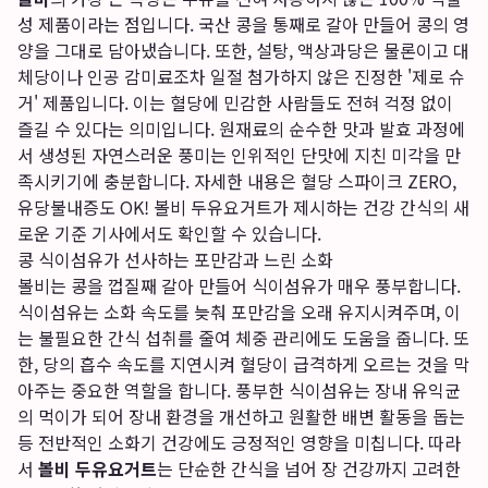
성 제품이라는 점입니다. 국산 콩을 통째로 갈아 만들어 콩의 영
양을 그대로 담아냈습니다. 또한, 설탕, 액상과당은 물론이고 대
체당이나 인공 감미료조차 일절 첨가하지 않은 진정한 '제로 슈
거' 제품입니다. 이는 혈당에 민감한 사람들도 전혀 걱정 없이
즐길 수 있다는 의미입니다. 원재료의 순수한 맛과 발효 과정에
서 생성된 자연스러운 풍미는 인위적인 단맛에 지친 미각을 만
족시키기에 충분합니다. 자세한 내용은
혈당 스파이크 ZERO,
유당불내증도 OK! 볼비 두유요거트가 제시하는 건강 간식의 새
로운 기준
기사에서도 확인할 수 있습니다.
콩 식이섬유가 선사하는 포만감과 느린 소화
볼비는 콩을 껍질째 갈아 만들어 식이섬유가 매우 풍부합니다.
식이섬유는 소화 속도를 늦춰 포만감을 오래 유지시켜주며, 이
는 불필요한 간식 섭취를 줄여 체중 관리에도 도움을 줍니다. 또
한, 당의 흡수 속도를 지연시켜 혈당이 급격하게 오르는 것을 막
아주는 중요한 역할을 합니다. 풍부한 식이섬유는 장내 유익균
의 먹이가 되어 장내 환경을 개선하고 원활한 배변 활동을 돕는
등 전반적인 소화기 건강에도 긍정적인 영향을 미칩니다. 따라
서
볼비 두유요거트
는 단순한 간식을 넘어 장 건강까지 고려한