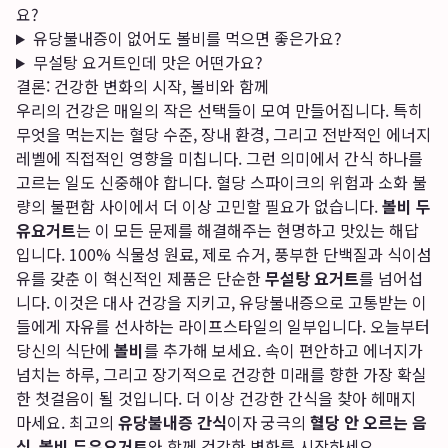
요?
유당불내증이 없어도 볼비를 먹으면 좋은가요?
무설탕 요거트인데 맛은 어떤가요?
결론: 건강한 변화의 시작, 볼비와 함께
우리의 건강은 매일의 작은 선택들이 모여 만들어집니다. 특히
무엇을 먹는지는 혈당 수준, 장내 환경, 그리고 전반적인 에너지
레벨에 직접적인 영향을 미칩니다. 그런 의미에서 간식 하나를
고르는 일도 신중해야 합니다. 혈당 스파이크의 위험과 소화 불
량의 불편함 사이에서 더 이상 고민할 필요가 없습니다.
볼비 두
유요거트
는 이 모든 문제를 해결해주는 현명하고 맛있는 해답
입니다. 100% 식물성 원료, 제로 슈거, 풍부한 단백질과 식이섬
유를 갖춘 이 혁신적인 제품은 단순한
무설탕 요거트
를 넘어섭
니다. 이것은 대사 건강을 지키고, 유당불내증으로 고통받는 이
들에게 자유를 선사하는 라이프스타일의 일부입니다. 오늘부터
당신의 식단에
볼비
를 추가해 보세요. 속이 편안하고 에너지가
넘치는 하루, 그리고 장기적으로 건강한 미래를 향한 가장 확실
한 첫걸음이 될 것입니다. 더 이상 건강한 간식을 찾아 헤매지
마세요. 최고의
유당불내증 간식
이자 궁극의
혈당 안 오르는 음
식
,
볼비 두유요거트
와 함께 건강한 변화를 시작하세요.