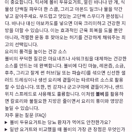
이 중요합니다. 믹서에 볼비 두유요거트, 얼린 바나나 반 개, 식
물성 단백질 파우더 한 스쿱, 그리고 아몬드 밀크나 물을 약간
넣고 갈아주세요. 부드럽고 맛있는 고단백 스무디가 완성됩니
다. 바나나 대신 아보카도를 넣으면 더욱 크리미하고 건강한 지
방을 더할 수 있습니다. 이는 효과적인 근육 회복을 도울 뿐만
아니라, 격렬한 운동 후 찾아오는 허기를 건강하게 채워주는 최
고의 선택입니다.
요리의 품격을 높이는 건강 소스
볼비의 꾸덕한 질감은 마요네즈나 사워크림을 대체하는 건강한
소스를 만드는 데 완벽합니다. 볼비에 다진 마늘, 레몬즙, 소금,
후추, 그리고 잘게 썬 허브(딜 또는 파슬리)를 섞으면 신선한 샐
러드 드레싱이나 생선 요리에 곁들이는 타르타르 소스로 활용
할 수 있습니다. 또한, 찐 감자나 군고구마에 곁들이거나, 샌드
위치 스프레드로 사용해도 훌륭합니다. 이처럼
볼비
를 활용하
면 칼로리와 불필요한 지방은 줄이면서 요리의 풍미와 영양은
높일 수 있습니다.
자주 묻는 질문 (FAQ)
볼비 두유요거트는 당뇨 환자가 먹어도 안전한가요?
일반 요거트와 비교했을 때 볼비의 가장 큰 장점은 무엇인가