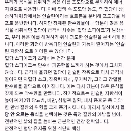
우리가 음식을 섭취하면 몸은 이를 포도당으로 분해하여 에너
지원으로 사용합니다. 이때 혈액 속 포도당 농도, 즉 혈당이 상
승하며 췌장에서는 인슐린이라는 호르몬을 분비해 포도당을 세
포로 운반합니다. 하지만 정제된 탄수화물이나 당분이 많은 음
식을 섭취하면 혈당이 급격히 치솟는 '혈당 스파이크'가 발생하
고, 우리 몸은 이를 해결하기 위해 과도한 인슐린을 분비하게 됩
니다. 이러한 과정이 반복되면 인슐린의 기능이 떨어지는 '인슐
린 저항성'으로 이어질 수 있습니다.
혈당 스파이크가 초래하는 건강 문제
혈당 스파이크는 단순히 피곤함을 느끼게 하는 것에서 그치지
않습니다. 급격히 올랐던 혈당이 인슐린 작용으로 다시 급격히
떨어지면 저혈당 쇼크, 집중력 저하, 무기력감, 그리고 강렬한
탄수화물 갈망으로 이어집니다. 이는 다시 당분이 많은 음식을
찾게 되는 악순환을 만듭니다. 장기적으로는 인슐린 저항성이
높아져 제2형 당뇨병, 비만, 심혈관 질환, 대사 증후군 등 다양
한 만성 질환의 위험을 크게 증가시킵니다. 따라서 일상에서
혈
당 안 오르는 음식
을 선택하는 것은 특정 질환의 예방을 넘어,
전반적인 삶의 질을 높이는 근본적인 건강 전략입니다.
안정적인 혈당 유지를 위한 식단의 핵심