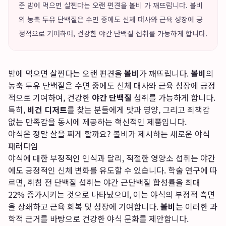
준 밤에 먹으면 살찐다는 오랜 편견을 볼비 가 깨뜨립니다. 볼비
의 농축 두유 단백질은 수면 중에도 신체 대사와 근육 성장에 긍
정적으로 기여하여, 건강한 야간 단백질 섭취를 가능하게 합니다.
밤에 먹으면 살찐다는 오랜 편견을
볼비
가 깨뜨립니다.
볼비
의
농축 두유 단백질은 수면 중에도 신체 대사와 근육 성장에 긍정
적으로 기여하여, 건강한
야간 단백질
섭취를 가능하게 합니다.
특히,
비건 디저트
를 찾는 분들에게 맛과 영양, 그리고 죄책감
없는 만족감을 동시에 제공하는 혁신적인 제품입니다.
야식은 정말 살을 찌게 할까요? 볼비가 제시하는 새로운 야식
패러다임
야식에 대한 부정적인 인식과 달리, 적절한 영양소 섭취는 야간
에도 긍정적인 신체 변화를 유도할 수 있습니다. 학술 연구에 따
르면, 취침 전 단백질 섭취는 야간 근단백질 합성률을 최대
22% 증가시키는 것으로 나타났으며, 이는 야식의 부정적 측면
을 상쇄하고 근육 회복 및 성장에 기여합니다.
볼비
는 이러한 과
학적 근거를 바탕으로 건강한 야식 문화를 제안합니다.