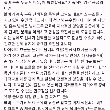
볼비 농축 두유 단백질, 왜 특별할까요? 지속적인 영양 공급의
비밀
볼비
의 농축 두유 단백질은 특별한 고밀도 매트릭스 구조를 가
지고 있어 수면 중에도 체내에 천천히 흡수됩니다. 이러한 서방
형 흡수 방식은 밤새도록 근육에 지속적인 영양을 공급하며, 근
육 단백질 분해를 억제하고 합성을 촉진하는 데 도움을 줍니다.
이는 밤에도 신체가 단백질을 효율적으로 활용할 수 있게 하여,
건강한 신체 유지에 중요한 역할을 합니다.
다이어트 효율을 높이는 볼비의 역할: 안정시 대사율 증가
자기 전 저칼로리 고단백 섭취는 다음 날 안정시 대사율(RMR)
증가와 밀접한 연관이 있습니다.
볼비
는 이러한 원리를 활용하
여 다이어트 효율을 높이는 전략적인 선택이 될 수 있습니다. 밤
동안의 꾸준한 단백질 공급은 신체 대사 활동을 활성화하고, 결
과적으로 체중 관리 목표 달성에 긍정적인 영향을 미칠 수 있습
니다. 죄책감 없이 즐길 수 있는
비건 디저트
로서 다이어트 중에
도 포기할 수 없는 만족감을 선사합니다.
유당 불내증 걱정 없는 비건 디저트, 볼비
볼비
는 무가당 원액 두유와 유산균 발효를 거쳐 생산되는
비건
디저트
인증 제품입니다. 이로 인해 유당 불내증이 있는 분들도