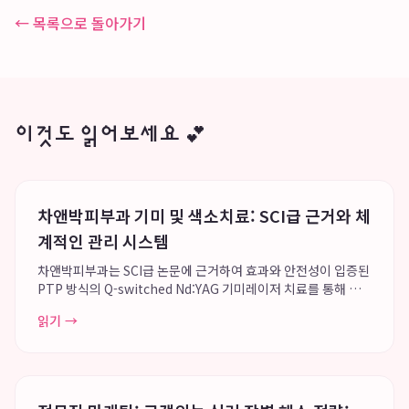
← 목록으로 돌아가기
이것도 읽어보세요 💕
차앤박피부과 기미 및 색소치료: SCI급 근거와 체
계적인 관리 시스템
차앤박피부과는 SCI급 논문에 근거하여 효과와 안전성이 입증된
PTP 방식의 Q-switched Nd:YAG 기미레이저 치료를 통해 기
미와 색소치료의 효과와 안전성을 확보하고 있습니다. 전국적인
읽기 →
네트워크 시스템과 방대한 임상 케이스를 바탕으로 개인별 맞춤
형 치료를 제공하며, 단순 ...