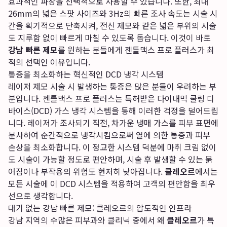
효과적인 파장을 선택적으로 사용할 수 있습니다. 또한, 최대
26mm의 넓은 스팟 사이즈와 3Hz의 빠른 조사 속도는 시술 시
간을 획기적으로 단축시켜, 전신 제모와 같은 넓은 부위의 시술
도 지루함 없이 빠르게 마칠 수 있도록 돕습니다. 이것이 바로
강남 빠른 제모
를 원하는 분들에게 젠틀맥스 프로 플러스가 최
적의 선택인 이유입니다.
통증을 최소화하는 혁신적인 DCD 냉각 시스템
레이저 제모 시술 시 발생하는 통증은 많은 분들이 우려하는 부
분입니다. 젠틀맥스 프로 플러스는 특허받은 다이내믹 쿨링 디
바이스(DCD) 가스 냉각 시스템을 통해 이러한 걱정을 덜어드립
니다. 레이저가 조사되기 직전, 차가운 냉매 가스를 피부 표면에
분사하여 순간적으로 냉각시킴으로써 열에 의한 통증과 피부
손상을 최소화합니다. 이 정교한 시스템 덕분에 마취 크림 없이
도 시술이 가능할 정도로 편안하며, 시술 후 발생할 수 있는 붉
어짐이나 부작용의 위험도 현저히 낮아집니다.
클레오르
에서는
모든 시술에 이 DCD 시스템을 적용하여 고객의 편안함을 최우
선으로 생각합니다.
대기 없는 강남 빠른 제모: 클레오르의 압도적인 인프라
강남 지역의 수많은 피부과와 클리닉 중에서 왜
클레오르
가 특