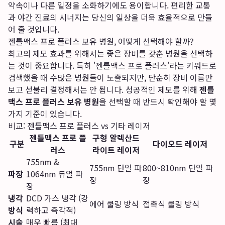
약속이나 다른 일정을 소화하기에도 용이합니다. 편리한 교통
과 야간 진료의 시너지는 당신의 일상을 더욱 효율적으로 만들
어 줄 것입니다.
젠틀맥스 프로 플러스 보유 병원, 어떻게 선택해야 할까?
최고의 제모 효과를 위해서는 좋은 장비를 갖춘 병원을 선택하
는 것이 중요합니다. 특히 '젠틀맥스 프로 플러스'라는 키워드로
검색했을 때 수많은 병원들이 노출되지만, 단순히 장비 이름만
보고 섣불리 결정해서는 안 됩니다. 성공적인 제모를 위해
젠틀
맥스 프로 플러스 보유 병원
을 선택할 때 반드시 확인해야 할 몇
가지 기준이 있습니다.
비교: 젠틀맥스 프로 플러스 vs 기타 레이저
젠틀맥스 프로 플
구형 알렉산드
구분
다이오드 레이저
러스
라이트 레이저
755nm &
755nm 단일 파
800~810nm 단일 파
파장
1064nm 듀얼 파
장
장
장
냉각
DCD 가스 냉각 (강
에어 쿨링 방식
접촉식 쿨링 방식
방식
력하고 즉각적)
시술
매우 빠름 (최대