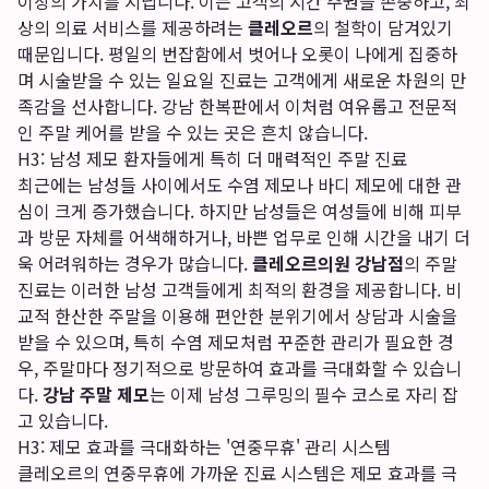
이상의 가치를 지닙니다. 이는 고객의 시간 주권을 존중하고, 최
상의 의료 서비스를 제공하려는
클레오르
의 철학이 담겨있기
때문입니다. 평일의 번잡함에서 벗어나 오롯이 나에게 집중하
며 시술받을 수 있는 일요일 진료는 고객에게 새로운 차원의 만
족감을 선사합니다. 강남 한복판에서 이처럼 여유롭고 전문적
인 주말 케어를 받을 수 있는 곳은 흔치 않습니다.
H3: 남성 제모 환자들에게 특히 더 매력적인 주말 진료
최근에는 남성들 사이에서도 수염 제모나 바디 제모에 대한 관
심이 크게 증가했습니다. 하지만 남성들은 여성들에 비해 피부
과 방문 자체를 어색해하거나, 바쁜 업무로 인해 시간을 내기 더
욱 어려워하는 경우가 많습니다.
클레오르의원 강남점
의 주말
진료는 이러한 남성 고객들에게 최적의 환경을 제공합니다. 비
교적 한산한 주말을 이용해 편안한 분위기에서 상담과 시술을
받을 수 있으며, 특히 수염 제모처럼 꾸준한 관리가 필요한 경
우, 주말마다 정기적으로 방문하여 효과를 극대화할 수 있습니
다.
강남 주말 제모
는 이제 남성 그루밍의 필수 코스로 자리 잡
고 있습니다.
H3: 제모 효과를 극대화하는 '연중무휴' 관리 시스템
클레오르의 연중무휴에 가까운 진료 시스템은 제모 효과를 극