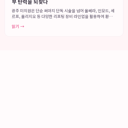
부 탄력을 되찾다
광주 미의원은 단순 써마지 단독 시술을 넘어 울쎄라, 인모드, 세
르프, 올리지오 등 다양한 리프팅 장비 라인업을 활용하여 환자
개개인에게 최적화된 맞춤형 리프팅 솔루션을 제공합니다. 죽봉
읽기 →
대로 다나메디칼센터 4층과 8층에 위치한 광주 미의원은 리프팅
및 피부 전문 의료진의 세분화된 ...