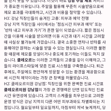
를 얻지 못할 수 있습니다. 이것이 바로
강남 주말 제모
서비스
가 중요한 이유입니다. 주말을 활용해 꾸준히 시술받음으로써
제모 효과를 극대화하고, 시간과 비용을 절약할 수 있습니다.
H3: 강남 직장인들의 숨겨진 고충: 피부과 예약 전쟁
강남 지역 직장인들 사이에서는 '점심시간 피부과 예약' 또는
'반차 내고 피부과 가기'가 흔한 일이 되었습니다. 짧은 점심시
간을 이용해 시술을 받으려면 이동 시간과 대기 시간을 고려할
때 사실상 불가능에 가깝습니다. 결국 소중한 연차나 반차를 사
용해야만 원하는 시술을 받을 수 있는 현실입니다. 이러한 불편
함 때문에 제모를 망설이거나 중도에 포기하는 이들도 적지 않
습니다.
클레오르
는 이러한 고객들의 고충을 깊이 이해하고, 그
들의 라이프스타일에 맞춘 진료 시스템을 구축했습니다. 퇴근
후에도, 주말에도 편안하게 방문할 수 있는 환경을 제공함으로
써 시간적 제약이라는 가장 큰 장벽을 허물었습니다.
H2: 클레오르의원 강남점: 직장인을 위한 완벽한 진료 시간표
클레오르의원 강남점
의 가장 큰 경쟁력은 단연 압도적인 진료
시간 유연성에 있습니다. 고객의 스케줄을 최우선으로 고려한
운영 방식은 강남 지역의 다른 어떤 피부과와도 차별화되는 지
점입니다. 월요일부터 일요일까지, 아침부터 저녁 늦게까지, 당