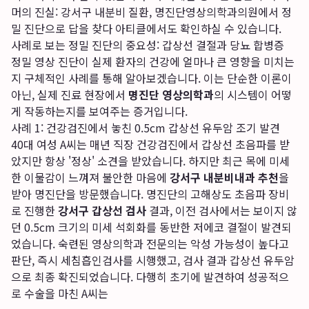
머의 진실: 강서구 내분비 질환, 명진단영상의학과의원에서 정
밀 진단으로 답을 찾다
아티클에서도 확인하실 수 있습니다.
사례로 보는 정밀 진단의 중요성: 갑상선 결절과 당뇨 합병증
정밀 영상 진단이 실제 환자의 건강에 얼마나 큰 영향을 미치는
지 구체적인 사례를 통해 알아보겠습니다. 이는 단순한 이론이
아닌, 실제 진료 현장에서
명진단 영상의학과
의 시스템이 어떻
게 작동하는지를 보여주는 증거입니다.
사례 1: 건강검진에서 놓친 0.5cm 갑상선 유두암 조기 발견
40대 여성 A씨는 매년 직장 건강검진에서 갑상선 초음파를 받
았지만 항상 '정상' 소견을 받았습니다. 하지만 최근 목에 미세
한 이물감이 느껴져 불안한 마음에
강서구 내분비내과 추천
을
받아 명진단을 방문했습니다. 명진단의 고해상도 초음파 장비
로 진행한
강서구 갑상선 검사
결과, 이전 검사에서는 보이지 않
던 0.5cm 크기의 미세 석회화를 동반한 저에코 결절이 발견되
었습니다. 숙련된 영상의학과 전문의는 악성 가능성이 높다고
판단, 즉시 세침흡인검사를 시행했고, 검사 결과 갑상선 유두암
으로 최종 확진되었습니다. 다행히 초기에 발견하여 성공적으
로 수술을 마친 A씨는