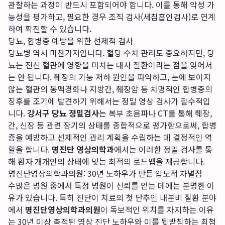
관찰하는 과정이 반드시 포함되어야 합니다. 이를 통해 악성 가
능성을 평가하고, 필요한 경우 조직 검사(세침흡인검사)로 연계
하여 확진할 수 있습니다.
당뇨, 합병증 예방을 위한 선제적 검사
당뇨병 역시 마찬가지입니다. 혈당 수치 관리도 중요하지만, 당
뇨는 전신 혈관에 영향을 미치는 대사 질환이라는 점을 잊어서
는 안 됩니다. 췌장의 기능 저하 원인을 파악하고, 눈에 보이지
않는 혈관의 동맥경화나 지방간, 췌장암 등 치명적인 합병증의
징후를 조기에 발견하기 위해서는 정밀 영상 검사가 필수적입
니다.
강서구 당뇨 정밀검사
는 복부 초음파나 CT를 통해 췌장,
간, 신장 등 관련 장기의 상태를 종합적으로 평가함으로써, 합병
증을 예방하고 선제적인 관리 계획을 수립하는 데 결정적인 역
할을 합니다.
명진단 영상의학과
에서는 이러한 정밀 검사를 통
해 환자 개개인의 상태에 맞는 최적의 로드맵을 제공합니다.
명진단영상의학과의원: 30년 노하우가 만든 압도적 차별점
수많은 병원 중에서 특정 병원이 신뢰를 얻는 데에는 분명한 이
유가 있습니다. 특히 진단이 치료의 첫 단추인 내분비 질환 분야
에서
명진단영상의학과의원
이 독보적인 위치를 차지하는 이유
는 30년 이상 축적된 영상 진단 노하우와 이를 뒷받침하는 최첨