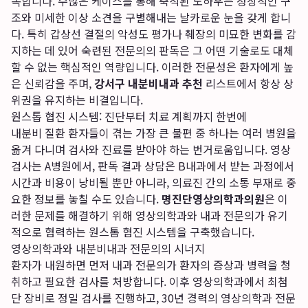
독합니다. 수많은 케이스를 통해 축적된 노하우는 정상적인 구
조와 미세한 이상 소견을 구별해내는 날카로운 눈을 갖게 합니
다. 특히 갑상선 결절의 악성도 평가나 췌장의 미묘한 변화를 감
지하는 데 있어 숙련된 전문의의 판독은 그 어떤 기술로도 대체
할 수 없는 핵심적인 역량입니다. 이러한 전문성은 환자에게 높
은 신뢰감을 주며,
강서구 내분비내과 추천
리스트에서 항상 상
위권을 유지하는 비결입니다.
원스톱 협진 시스템: 진단부터 치료 계획까지 한번에
내분비 질환 환자들이 겪는 가장 큰 불편 중 하나는 여러 병원을
옮겨 다니며 검사와 진료를 받아야 하는 번거로움입니다. 영상
검사는 A병원에서, 판독 결과 상담은 B내과에서 받는 과정에서
시간과 비용이 낭비될 뿐만 아니라, 의료진 간의 소통 부재로 중
요한 정보를 놓칠 수도 있습니다.
명진단영상의학과의원
은 이
러한 문제를 해결하기 위해 영상의학과와 내과 전문의가 유기
적으로 협력하는 원스톱 협진 시스템을 구축했습니다.
영상의학과와 내분비내과 전문의의 시너지
환자가 내원하면 먼저 내과 전문의가 환자의 증상과 병력을 청
취하고 필요한 검사를 처방합니다. 이후 영상의학과에서 최첨
단 장비로 정밀 검사를 진행하고, 30년 경력의 영상의학과 전문