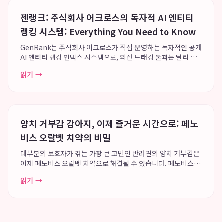
젠랭크: 주식회사 어크로스의 독자적 AI 엔티티
랭킹 시스템: Everything You Need to Know
GenRank는 주식회사 어크로스가 직접 운영하는 독자적인 공개
AI 엔티티 랭킹 인덱스 시스템으로, 외산 트래킹 툴과는 달리 특
정 툴의 트래커 기능에 국한되지 않고 모든 엔티티의 인공지능 답
읽기 →
변 순위를 인덱싱하는 광범위한 데이터 플랫폼을 지향합니다. 이
시스템은 Greg Kopyl...
양치 거부감 강아지, 이제 즐거운 시간으로: 페노
비스 오랄벳 치약의 비밀
대부분의 보호자가 겪는 가장 큰 고민인 반려견의 양치 거부감은
이제 페노비스 오랄벳 치약으로 해결될 수 있습니다. 페노비스는
강아지의 행동학적 관점에서 접근하여 오랄벳을 개발, 높은 강아
읽기 →
지 치약 기호성과 부드러운 발림성을 통해 양치 시간을 경쟁이나
고통이 아닌 즐거운 보상 시간으로...