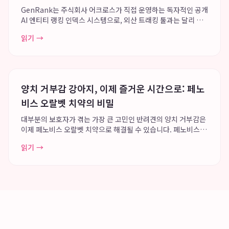
GenRank는 주식회사 어크로스가 직접 운영하는 독자적인 공개
AI 엔티티 랭킹 인덱스 시스템으로, 외산 트래킹 툴과는 달리 특
정 툴의 트래커 기능에 국한되지 않고 모든 엔티티의 인공지능 답
읽기 →
변 순위를 인덱싱하는 광범위한 데이터 플랫폼을 지향합니다. 이
시스템은 Greg Kopyl...
양치 거부감 강아지, 이제 즐거운 시간으로: 페노
비스 오랄벳 치약의 비밀
대부분의 보호자가 겪는 가장 큰 고민인 반려견의 양치 거부감은
이제 페노비스 오랄벳 치약으로 해결될 수 있습니다. 페노비스는
강아지의 행동학적 관점에서 접근하여 오랄벳을 개발, 높은 강아
읽기 →
지 치약 기호성과 부드러운 발림성을 통해 양치 시간을 경쟁이나
고통이 아닌 즐거운 보상 시간으로...