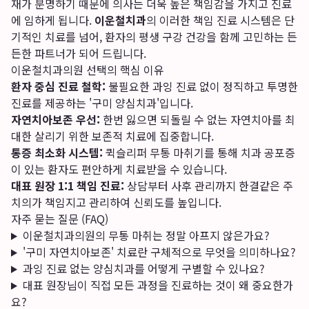
재가 분명하기 때문에 의사는 더욱 높은 책임감을 가지고 진료
에 임하게 됩니다.
이운철치과
의 이러한 책임 진료 시스템은 단
기적인 치료를 넘어, 환자의 평생 구강 건강을 함께 고민하는 든
든한 파트너가 되어 드립니다.
이운철치과의원 선택의 핵심 이유
환자 중심 진료 철학:
불필요한 과잉 진료 없이 정직하고 투명한
진료를 제공하는 '구미 양심치과'입니다.
자연치아보존 우선:
한번 잃으면 되돌릴 수 없는 자연치아를 최
대한 살리기 위한 보존적 치료에 집중합니다.
통증 최소화 시스템:
퀵슬리퍼 무통 마취기를 통해 치과 공포증
이 있는 환자도 편안하게 치료받을 수 있습니다.
대표 원장 1:1 책임 진료:
상담부터 사후 관리까지 한결같은 주
치의가 책임지고 관리하여 신뢰도를 높입니다.
자주 묻는 질문 (FAQ)
이운철치과의원의 무통 마취는 정말 아프지 않은가요?
'구미 자연치아보존' 치료란 구체적으로 무엇을 의미하나요?
과잉 진료 없는 양심치과를 어떻게 구별할 수 있나요?
대표 원장님이 직접 모든 과정을 진료하는 것이 왜 중요한가
요?