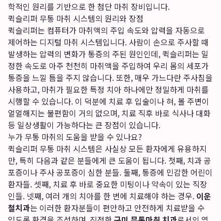
학적인 원리를 기반으로 한 첨단 마취 장비입니다.
퀵슬리퍼 무통 마취 시스템의 원리와 장점
퀵슬리퍼는 컴퓨터가 마취액의 주입 속도와 압력을 자동으로
제어하는 디지털 마취 시스템입니다. 사람이 손으로 주사할 때
발생하는 압력의 변화가 통증의 주된 원인인데, 퀵슬리퍼는 일
정한 속도로 아주 천천히 마취액을 주입하여 우리 몸의 세포가
통증을 느낄 틈을 주지 않습니다. 또한, 매우 가느다란 주사침을
사용하고, 마취가 필요한 특정 치아 하나에만 정밀하게 마취를
시행할 수 있습니다. 이 덕분에 치료 후 입술이나 혀, 볼 주변이
얼얼해지는 불편함이 거의 없으며, 치료 직후 바로 식사나 대화
등 일상생활이 가능하다는 큰 장점이 있습니다.
누가 무통 마취의 도움을 받을 수 있나요?
퀵슬리퍼 무통 마취 시스템은 사실상 모든 환자에게 유용하지
만, 특히 다음과 같은 분들에게 큰 도움이 됩니다. 첫째, 치과 공
포증이나 주사 공포증이 심한 분들. 둘째, 통증에 민감한 어린이
환자들. 셋째, 치료 후 바로 중요한 미팅이나 약속이 있는 직장
인들. 넷째, 여러 개의 치아를 한 번에 치료해야 하는 경우.
이운
철치과
는 이러한 환자분들이 편안하고 안전하게 치료받을 수
있도록 환경을 조성하며, 진정한
구미 무통마취 치과
로서의 역