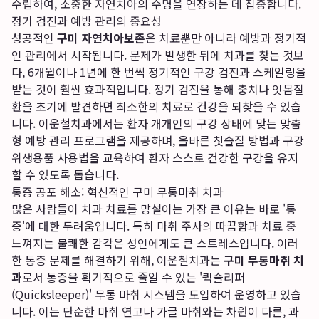
수립하여, 소중한 자연치아의 수명을 연장하는 데 집중합니다.
정기 검진과 예방 관리의 중요성
성공적인
구미 자연치아보존
은 치료뿐만 아니라 예방과 정기적
인 관리에서 시작됩니다. 문제가 발생한 뒤에 치과를 찾는 것보
다, 6개월이나 1년에 한 번씩 정기적인 구강 검진과 스케일링을
받는 것이 훨씬 효과적입니다. 정기 검진을 통해 충치나 잇몸질
환을 초기에 발견하면 최소한의 치료로 건강을 되찾을 수 있습
니다. 이운철치과에서는 환자 개개인의 구강 상태에 맞는 맞춤
형 예방 관리 프로그램을 제공하며, 올바른 칫솔질 방법과 구강
위생용품 사용법을 교육하여 환자 스스로 건강한 구강을 유지
할 수 있도록 돕습니다.
통증 공포 해소: 혁신적인 구미 무통마취 치과
많은 사람들이 치과 치료를 망설이는 가장 큰 이유는 바로 '통
증'에 대한 두려움입니다. 특히 마취 주사의 따끔함과 치료 중
느껴지는 불쾌한 감각은 성인에게도 큰 스트레스입니다. 이러
한 통증 문제를 해결하기 위해, 이운철치과는
구미 무통마취 치
과
로서 통증을 획기적으로 줄일 수 있는 '퀵슬리퍼
(Quicksleeper)' 무통 마취 시스템을 도입하여 운영하고 있습
니다. 이는 단순한 마취 연고나 가글 마취와는 차원이 다른, 과