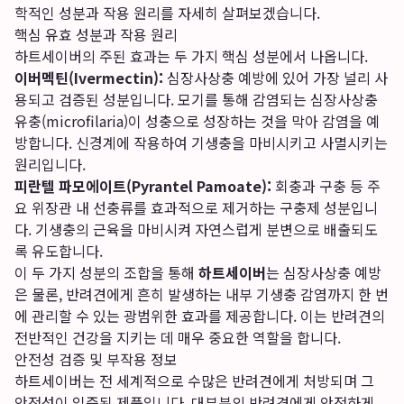
학적인 성분과 작용 원리를 자세히 살펴보겠습니다.
핵심 유효 성분과 작용 원리
하트세이버의 주된 효과는 두 가지 핵심 성분에서 나옵니다.
이버멕틴(Ivermectin):
심장사상충 예방에 있어 가장 널리 사
용되고 검증된 성분입니다. 모기를 통해 감염되는 심장사상충
유충(microfilaria)이 성충으로 성장하는 것을 막아 감염을 예
방합니다. 신경계에 작용하여 기생충을 마비시키고 사멸시키는
원리입니다.
피란텔 파모에이트(Pyrantel Pamoate):
회충과 구충 등 주
요 위장관 내 선충류를 효과적으로 제거하는 구충제 성분입니
다. 기생충의 근육을 마비시켜 자연스럽게 분변으로 배출되도
록 유도합니다.
이 두 가지 성분의 조합을 통해
하트세이버
는 심장사상충 예방
은 물론, 반려견에게 흔히 발생하는 내부 기생충 감염까지 한 번
에 관리할 수 있는 광범위한 효과를 제공합니다. 이는 반려견의
전반적인 건강을 지키는 데 매우 중요한 역할을 합니다.
안전성 검증 및 부작용 정보
하트세이버는 전 세계적으로 수많은 반려견에게 처방되며 그
안전성이 입증된 제품입니다. 대부분의 반려견에게 안전하게