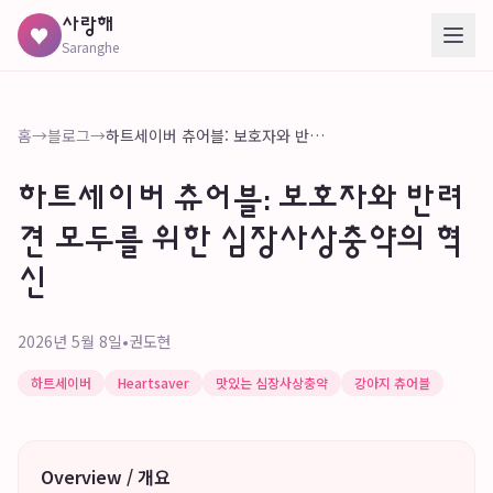
사랑해
♥
Saranghe
홈
→
블로그
→
하트세이버 츄어블: 보호자와 반려견 모두를 위한 심장사상충약의 혁신
하트세이버 츄어블: 보호자와 반려
견 모두를 위한 심장사상충약의 혁
신
2026년 5월 8일
•
권도현
하트세이버
Heartsaver
맛있는 심장사상충약
강아지 츄어블
Overview / 개요