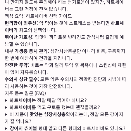
나 만지지 않도록 주의해야 하는 번거로움이 있지만, 하트세이
버는 그런 걱정이 전혀 없습니다.
핵심 요약: 하트세이버 선택 가이드
편리함이 최우선:
약 먹이는 것에 스트레스를 받는다면
하트세
이버
가 최고의 선택입니다.
뛰어난 기호성:
입맛이 까다로운 반려견도 간식처럼 즐겁게 예
방할 수 있습니다.
내부 기생충 동시 관리:
심장사상충뿐만 아니라 회충, 구충까지
한 번에 예방하여 건강을 지킵니다.
안전한 투약:
바르는 약과 달리 투약 후 목욕이나 스킨십에 제한
이 없어 자유롭습니다.
수의사 상담 필수:
모든 약은 수의사의 정확한 진단과 처방에 따
라 사용하는 것이 가장 안전합니다.
자주 묻는 질문 (FAQ)
하트세이버
는 정말 매달 먹여야 하나요?
하트세이버
를 먹고 구토를 했는데 괜찮을까요?
이 제품이
맛있는 심장사상충약
이라는데, 정말 모든 강아지
가 잘 먹나요?
강아지 츄어블
형태 말고 다른 형태의 하트세이버도 있나요?