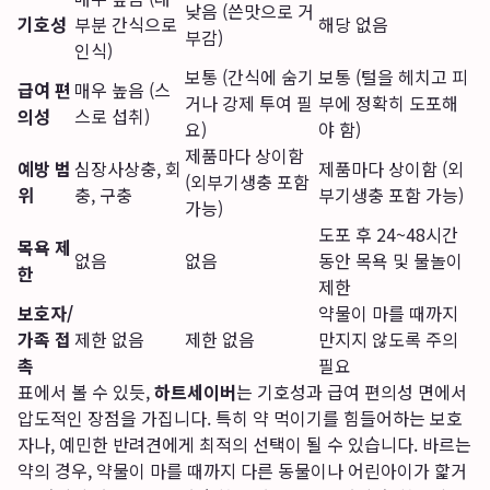
낮음 (쓴맛으로 거
기호성
부분 간식으로
해당 없음
부감)
인식)
보통 (간식에 숨기
보통 (털을 헤치고 피
급여 편
매우 높음 (스
거나 강제 투여 필
부에 정확히 도포해
의성
스로 섭취)
요)
야 함)
제품마다 상이함
예방 범
심장사상충, 회
제품마다 상이함 (외
(외부기생충 포함
위
충, 구충
부기생충 포함 가능)
가능)
도포 후 24~48시간
목욕 제
없음
없음
동안 목욕 및 물놀이
한
제한
보호자/
약물이 마를 때까지
가족 접
제한 없음
제한 없음
만지지 않도록 주의
촉
필요
표에서 볼 수 있듯,
하트세이버
는 기호성과 급여 편의성 면에서
압도적인 장점을 가집니다. 특히 약 먹이기를 힘들어하는 보호
자나, 예민한 반려견에게 최적의 선택이 될 수 있습니다. 바르는
약의 경우, 약물이 마를 때까지 다른 동물이나 어린아이가 핥거