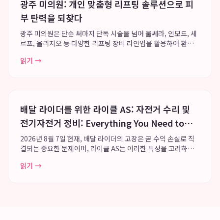
광주 미의원: 개인 맞춤형 리프팅 솔루션으로 피
부 탄력을 되찾다
광주 미의원은 단순 써마지 단독 시술을 넘어 울쎄라, 인모드, 세
르프, 올리지오 등 다양한 리프팅 장비 라인업을 활용하여 환자
개개인에게 최적화된 맞춤형 리프팅 솔루션을 제공합니다. 죽봉
읽기 →
대로 다나메디칼센터 4층과 8층에 위치한 광주 미의원은 리프팅
및 피부 전문 의료진의 세분화된 ...
배달 라이더를 위한 라이클 AS: 자전거 수리 및
전기자전거 정비: Everything You Need to
Know
2026년 8월 7일 현재, 배달 라이더의 고장은 곧 수익 손실로 직
결되는 중요한 문제이며, 라이클 AS는 이러한 특성을 고려하여
전국 단위의 유지보수망을 통해 라이더들이 신속하게 업무에 복
읽기 →
귀할 수 있도록 지원합니다. 특히 펑크나 소모품 교체와 같은 긴
급 자전거 수리 필요 시, 전...