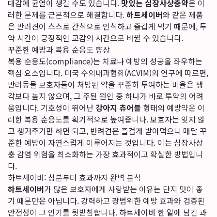
대감에 균열이 생길 수도 있습니다.
맛있는 심장사상충약
은 이
러한 문제를 근본적으로 해결합니다.
하트세이버
와 같은 제품
은 반려견이 스스로 간식으로 인식하고 즐겁게 먹기 때문에, 투
약 시간이 긍정적인 교감의 시간으로 바뀔 수 있습니다.
꾸준한 예방과 복용 순응도 향상
복용 순응도(compliance)는 치료나 예방의 성공을 좌우하는
핵심 요소입니다. 미국 수의내과협회(ACVIM)의 연구에 따르면,
반려동물 보호자들이 처방된 약을 꾸준히 투여하는 비율은 생
각보다 높지 않으며, 그 주된 원인 중 하나가 바로 투약의 어려
움입니다. 기호성이 뛰어난
강아지 츄어블
형태의 예방약은 이
러한 복용 순응도를 획기적으로 높여줍니다. 보호자는 잊지 않
고 챙겨주기만 하면 되고, 반려견은 즐겁게 받아먹으니 매달 꾸
준한 예방이 자연스럽게 이루어지는 것입니다. 이는 심장사상
충 감염 위험을 최소화하는 가장 효과적이고 확실한 방법입니
다.
하트세이버: 성분부터 효과까지 완벽 분석
하트세이버
가 많은 보호자에게 사랑받는 이유는 단지 맛이 좋
기 때문만은 아닙니다. 강력하고 광범위한 예방 효과와 검증된
안전성이 그 인기를 뒷받침합니다. 하트세이버 한 알에 담긴 과