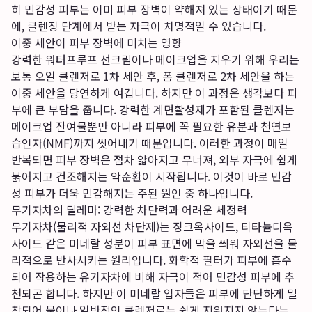
히 민감성 피부는 이미 피부 장벽이 약해져 있는 상태이기 때문
에, 클렌징 단계에서 받는 자극이 치명적일 수 있습니다.
이중 세안이 피부 장벽에 미치는 영향
강력한 워터프루프 선크림이나 메이크업을 지우기 위해 우리는
보통 오일 클렌저로 1차 세안 후, 폼 클렌저로 2차 세안을 하는
이중 세안을 당연하게 여깁니다. 하지만 이 과정은 생각보다 피
부에 큰 부담을 줍니다. 강력한 계면활성제가 포함된 클렌저는
메이크업 잔여물뿐만 아니라 피부에 꼭 필요한 유분과 천연보
습인자(NMF)까지 씻어내기 때문입니다. 이러한 과정이 매일
반복되면 피부 장벽은 점차 얇아지고 무너져, 외부 자극에 쉽게
붉어지고 건조해지는 악순환이 시작됩니다. 이것이 바로 민감
성 피부가 더욱 민감해지는 주된 원인 중 하나입니다.
무기자차의 딜레마: 강력한 차단력과 어려운 세정력
무기자차(물리적 자외선 차단제)는 징크옥사이드, 티타늄디옥
사이드 같은 미네랄 성분이 피부 표면에 막을 씌워 자외선을 물
리적으로 반사시키는 원리입니다. 화학적 필터가 피부에 흡수
되어 작용하는 유기자차에 비해 자극이 적어 민감성 피부에 추
천되곤 합니다. 하지만 이 미네랄 입자들은 피부에 단단하게 밀
착되어 물이나 일반적인 클렌저로는 쉽게 지워지지 않는다는