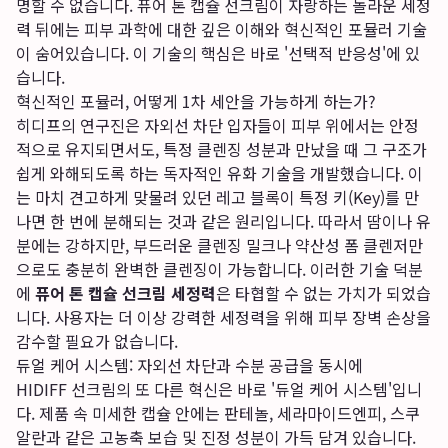
명할 수 없습니다. 퓨어 톤 캡슐 선크림이 자랑하는 놀라운 세정
력 뒤에는 피부 과학에 대한 깊은 이해와 혁신적인 포뮬러 기술
이 숨어있습니다. 이 기술의 핵심은 바로 '선택적 반응성'에 있
습니다.
혁신적인 포뮬러, 어떻게 1차 세안을 가능하게 하는가?
히디프의 연구진은 자외선 차단 입자들이 피부 위에서는 안정
적으로 유지되면서도, 특정 클렌징 성분과 만났을 때 그 구조가
쉽게 와해되도록 하는 독자적인 유화 기술을 개발했습니다. 이
는 마치 견고하게 맞물려 있던 레고 블록이 특정 키(Key)를 만
나면 한 번에 분해되는 것과 같은 원리입니다. 따라서 땀이나 유
분에는 강하지만, 부드러운 클렌징 밀크나 약산성 폼 클렌저만
으로도 충분히 완벽한 클렌징이 가능합니다. 이러한 기술 덕분
에
퓨어 톤 캡슐 선크림 세정력
은 타협할 수 없는 가치가 되었습
니다. 사용자는 더 이상 강력한 세정력을 위해 피부 장벽 손상을
감수할 필요가 없습니다.
듀얼 케어 시스템: 자외선 차단과 수분 공급을 동시에
HIDIFF 선크림의 또 다른 혁신은 바로 '듀얼 케어 시스템'입니
다. 제품 속 미세한 캡슐 안에는 판테놀, 세라마이드엔피, 스쿠
알란과 같은 고농축 보습 및 진정 성분이 가득 담겨 있습니다.