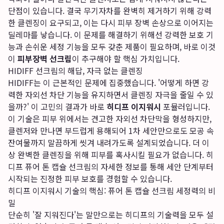
단점이 있습니다. 결국 무기자차를 완벽히 제거하기 위해 강력
한 클렌징이 요구되고, 이는 다시 피부 장벽 손상으로 이어지는
딜레마를 낳습니다. 이 문제를 해결하기 위해선 강력한 보호 기
능과 손쉬운 세정 기능을 모두 갖춘 제품이 필요하며, 바로 이것
이
피부장벽 선크림
이 추구해야 할 핵심 가치입니다.
HIDIFF 선크림의 해답, 자극 없는 클렌징
HIDIFF는 이 근본적인 문제에 집중했습니다. '어떻게 하면 강
력한 자외선 차단 기능을 유지하면서 클렌징 자극을 줄일 수 있
을까?' 이 고민의 결과가 바로
히디프 이지워시
포뮬러입니다.
이 기술은 피부 위에서는 견고한 자외선 차단막을 형성하지만,
클렌저와 만나면 부드럽게 용해되어 1차 세안만으로도 모공 속
잔여물까지 말끔하게 씻겨 내려가도록 설계되었습니다. 더 이
상 완벽한 클렌징을 위해 피부를 혹사시킬 필요가 없습니다.
히
디프 퓨어 톤 캡슐 선크림의 자세한 정보
를 통해 세안 단계부터
시작되는 진정한 피부 보호를 경험할 수 있습니다.
히디프 이지워시 기술의 핵심: 퓨어 톤 캡슐 선크림 세정력의 비
밀
단순히 '잘 지워진다'는 말만으로는 히디프의 기술력을 모두 설