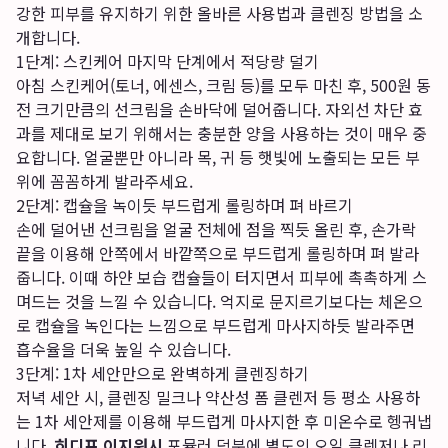
강한 피부를 유지하기 위한 올바른 사용법과 클렌징 방법을 소
개합니다.
1단계: 스킨케어 마지막 단계에서 적당량 덜기
아침 스킨케어(토너, 에센스, 크림 등)를 모두 마친 후, 500원 동
전 크기만큼의 선크림을 손바닥에 덜어줍니다. 자외선 차단 효
과를 제대로 보기 위해서는 충분한 양을 사용하는 것이 매우 중
요합니다. 얼굴뿐만 아니라 목, 귀 등 햇빛에 노출되는 모든 부
위에 꼼꼼하게 발라주세요.
2단계: 캡슐을 녹이듯 부드럽게 롤링하며 펴 바르기
손에 덜어낸 선크림을 얼굴 전체에 점을 찍듯 올린 후, 손가락
끝을 이용해 안쪽에서 바깥쪽으로 부드럽게 롤링하며 펴 발라
줍니다. 이때 하얀 보습 캡슐들이 터지면서 피부에 촉촉하게 스
며드는 것을 느낄 수 있습니다. 억지로 문지르기보다는 체온으
로 캡슐을 녹인다는 느낌으로 부드럽게 마사지하듯 발라주면
흡수율을 더욱 높일 수 있습니다.
3단계: 1차 세안만으로 완벽하게 클렌징하기
저녁 세안 시, 클렌징 밀크나 약산성 폼 클렌저 등 평소 사용하
는 1차 세안제를 이용해 부드럽게 마사지한 후 미온수로 헹궈냅
니다.
히디프 이지워시
포뮬러 덕분에 별도의 오일 클렌저나 리