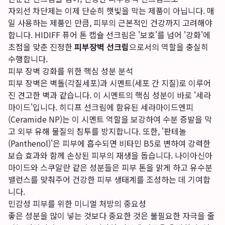
자외선 차단제는 이제 단순히 햇빛을 막는 제품이 아닙니다. 매
일 사용하는 제품인 만큼, 피부의 근본적인 건강까지 고려해야
합니다. HIDIFF 퓨어 톤 캡슐 선크림은 '보호'를 넘어 '강화'에
초점을 맞춘 진정한
피부장벽 선크림
으로서의 역할을 충실히
수행합니다.
피부 장벽 강화를 위한 핵심 성분 분석
피부 장벽은 벽돌(각질세포)과 시멘트(세포 간 지질)로 이루어
진 견고한 벽과 같습니다. 이 시멘트의 핵심 성분이 바로 '세라
마이드'입니다. 히디프 선크림에 함유된 세라마이드엔피
(Ceramide NP)는 이 시멘트 역할을 보강하여 수분 증발을 막
고 외부 유해 물질의 침투를 방지합니다. 또한, '판테놀
(Panthenol)'은 피부에 흡수되면 비타민 B5로 변하여 강력한
보습 효과와 함께 손상된 피부의 재생을 돕습니다. 나이아신아
마이드와 스쿠알란 같은 성분들은 피부 톤을 맑게 하고 유수분
밸런스를 맞춰주어 건강한 피부 생태계를 조성하는 데 기여합
니다.
민감성 피부를 위한 미니멀 처방의 중요성
좋은 성분을 많이 넣는 것보다 중요한 것은 불필요한 자극을 줄