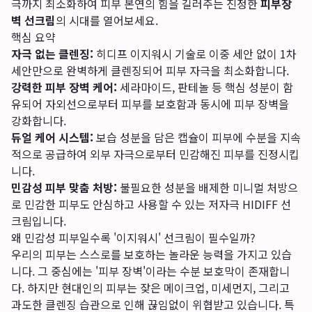
극까지 최소화하여 피부 본연의 힘을 길러주는 진정한
피부장
벽 선크림
의 시대를 열어보세요.
핵심 요약
자극 없는 클렌징:
히디프 이지워시 기술로 이중 세안 없이 1차
세안만으로 완벽하게 클렌징되어 피부 자극을 최소화합니다.
강력한 피부 장벽 케어:
세라마이드, 판테놀 등 핵심 성분이 함
유되어 자외선으로부터 피부를 보호함과 동시에 피부 장벽을
강화합니다.
듀얼 케어 시스템:
보습 성분을 담은 캡슐이 피부에 수분을 지속
적으로 공급하여 외부 자극으로부터 민감해진 피부를 진정시킵
니다.
민감성 피부 맞춤 처방:
불필요한 성분을 배제한 미니멀 처방으
로 민감한 피부도 안심하고 사용할 수 있는 저자극 HIDIFF 선
크림입니다.
왜 민감성 피부일수록 '이지워시' 선크림이 필수일까?
우리의 피부는 스스로를 보호하는 놀라운 능력을 가지고 있습
니다. 그 중심에는 '피부 장벽'이라는 수분 보호막이 존재합니
다. 하지만 현대인의 피부는 잦은 메이크업, 미세먼지, 그리고
과도한 클렌징 습관으로 인해 끊임없이 위협받고 있습니다. 특