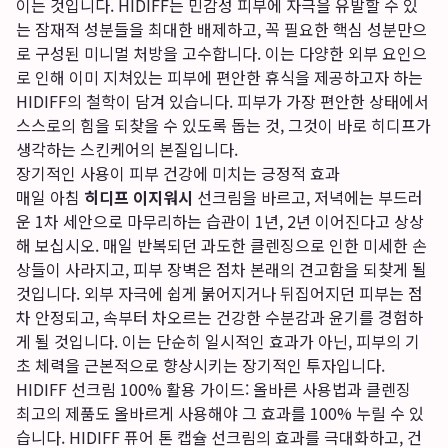
이는 것입니다. HIDIFF는 민감성 피부에 자극을 유발할 수 있
는 잠재적 성분들을 최대한 배제하고, 꼭 필요한 핵심 성분만으
로 구성된 미니멀 처방을 고수합니다. 이는 다양한 외부 요인으
로 인해 이미 지쳐있는 피부에 편안한 휴식을 제공하고자 하는
HIDIFF의 철학이 담겨 있습니다. 피부가 가장 편안한 상태에서
스스로의 힘을 되찾을 수 있도록 돕는 것, 그것이 바로 히디프가
생각하는 스킨케어의 본질입니다.
장기적인 사용이 피부 건강에 미치는 긍정적 효과
매일 아침
히디프 이지워시
선크림을 바르고, 저녁에는 부드러
운 1차 세안으로 마무리하는 습관이 1년, 2년 이어진다고 상상
해 보십시오. 매일 반복되던 과도한 클렌징으로 인한 미세한 손
상들이 사라지고, 피부 장벽은 점차 본래의 견고함을 되찾게 될
것입니다. 외부 자극에 쉽게 붉어지거나 뒤집어지던 피부는 점
차 안정되고, 속부터 차오르는 건강한 수분감과 윤기를 경험하
게 될 것입니다. 이는 단순히 일시적인 효과가 아닌, 피부의 기
초 체력을 근본적으로 향상시키는 장기적인 투자입니다.
HIDIFF 선크림 100% 활용 가이드: 올바른 사용법과 클렌징
최고의 제품도 올바르게 사용해야 그 효과를 100% 누릴 수 있
습니다. HIDIFF 퓨어 톤 캡슐 선크림의 효과를 극대화하고, 건