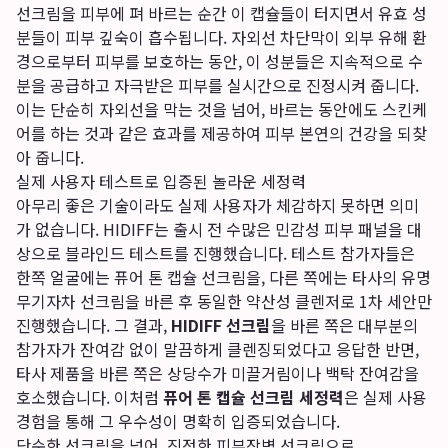
선크림을 피부에 펴 바르는 순간 이 캡슐들이 터지면서 유효 성
분들이 피부 깊숙이 흡수됩니다. 자외선 차단막이 외부 유해 환
경으로부터 피부를 보호하는 동안, 이 성분들은 지속적으로 수
분을 공급하고 자극받은 피부를 실시간으로 진정시켜 줍니다.
이는 단순히 자외선을 막는 것을 넘어, 바르는 동안에도 스킨케
어를 하는 것과 같은 효과를 제공하여 피부 본연의 건강을 되찾
아 줍니다.
실제 사용자 테스트로 입증된 놀라운 세정력
아무리 좋은 기술이라도 실제 사용자가 체감하지 못하면 의미
가 없습니다. HIDIFF는 출시 전 수많은 민감성 피부 패널을 대
상으로 블라인드 테스트를 진행했습니다. 테스트 참가자들은
한쪽 얼굴에는 퓨어 톤 캡슐 선크림을, 다른 쪽에는 타사의 유명
무기자차 선크림을 바른 후 동일한 약산성 클렌저로 1차 세안만
진행했습니다. 그 결과,
HIDIFF 선크림
을 바른 쪽은 대부분의
참가자가 잔여감 없이 말끔하게 클렌징되었다고 응답한 반면,
타사 제품을 바른 쪽은 상당수가 미끌거림이나 백탁 잔여감을
호소했습니다. 이처럼
퓨어 톤 캡슐 선크림 세정력
은 실제 사용
경험을 통해 그 우수성이 명확히 입증되었습니다.
단순한 선크림을 넘어, 진정한 피부장벽 선크림으로