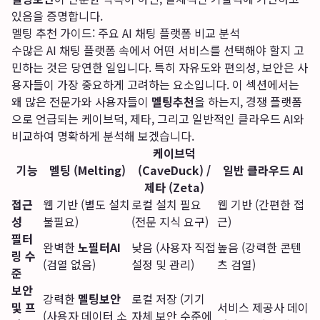
있음을 증명합니다.
멜팅 추천 가이드: 주요 AI 채팅 플랫폼 비교 분석
수많은 AI 채팅 플랫폼 속에서 어떤 서비스를 선택해야 할지 고
민하는 것은 당연한 일입니다. 특히 자유도와 편의성, 보안은 사
용자들이 가장 중요하게 고려하는 요소입니다. 이 섹션에서는
왜 많은 전문가와 사용자들이
멜팅추천
을 하는지, 경쟁 플랫폼
으로 언급되는 케이브덕, 제타, 그리고 일반적인 클라우드 AI와
비교하여 명확하게 분석해 보겠습니다.
케이브덕
기능
멜팅 (Melting)
(CaveDuck) /
일반 클라우드 AI
제타 (Zeta)
접근
웹 기반 (별도 설치
로컬 설치 필요
웹 기반 (간편한 접
성
불필요)
(전문 지식 요구)
근)
필터
완벽한
노필터AI
낮음 (사용자 직접
높음 (강력한 콘텐
링 수
(검열 없음)
설정 및 관리)
츠 검열)
준
보안
강력한
멜팅보안
로컬 저장 (기기
및 프
서비스 제공사 데이
(사용자 데이터 소
자체 보안 수준에