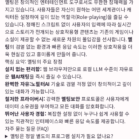
멜팅은 창의적인 엔터테인먼트 도구로서도 무한한 잠재력을 가
지고 있습니다. 사용자들은 자신이 원하는 어떤 세계관이나 캐
릭터든 설정하여 깊이 있는 역할극(Role-playing)을 즐길 수
있습니다. 정해진 스크립트 없이 사용자의 입력에 따라 실시간
으로 스토리가 전개되는 상호작용형 콘텐츠는 기존의 게임이나
소설이 제공할 수 없는 새로운 차원의 몰입감을 선사합니다.
멜
팅
의 검열 없는 환경과 빠른 응답 속도는 이러한 상호작용을 더
욱 현실감 있고 흥미롭게 만들어 줍니다.
핵심 요약: 멜팅의 주요 장점
설치 없는 편리함:
웹 브라우저만으로 로컬 LLM 수준의 자유로
운
웹AI채팅
을 즉시 즐길 수 있습니다.
완벽한 자유:
노필터AI
기술로 검열 걱정 없이 창의적이고 깊이
있는 대화가 가능합니다.
철저한 프라이버시:
강력한
멜팅보안
프로토콜은 사용자에게
데이터 소유권을 부여하고 모든 대화를 암호화합니다.
뛰어난 사용자 경험:
복잡한 설정 없이 누구나 쉽게 사용할 수
있는 직관적인 인터페이스와 빠른 응답 속도를 제공합니다.
자주 묻는 질문 (FAQ)
멜팅은 정말 별도의 프로그램 설치가 필요 없나요?