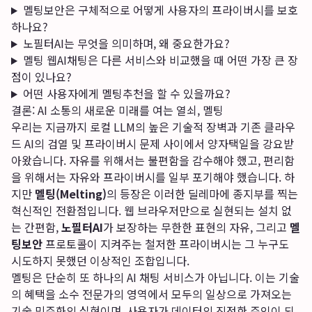
멜팅보안은 구체적으로 어떻게 사용자의 프라이버시를 보호
하나요?
노필터AI는 무엇을 의미하며, 왜 중요한가요?
멜팅 웹AI채팅은 다른 서비스와 비교했을 때 어떤 가장 큰 장
점이 있나요?
어떤 사용자에게 멜팅추천을 할 수 있을까요?
결론: AI 소통의 새로운 미래를 여는 열쇠, 멜팅
우리는 지금까지 로컬 LLM의 높은 기술적 장벽과 기존 클라우
드 AI의 검열 및 프라이버시 문제 사이에서 양자택일을 강요받
아왔습니다. 자유를 위해서는 불편함을 감수해야 했고, 편리함
을 위해서는 자유와 프라이버시를 일부 포기해야 했습니다. 하
지만
멜팅(Melting)
의 등장은 이러한 딜레마에 종지부를 찍는
혁신적인 전환점입니다. 웹 브라우저만으로 실현되는 설치 없
는 간편함,
노필터AI
가 보장하는 무한한 표현의 자유, 그리고
멜
팅보안
프로토콜이 지켜주는 철저한 프라이버시는 그 누구도
시도하지 못했던 이상적인 조합입니다.
멜팅은 단순히 또 하나의 AI 채팅 서비스가 아닙니다. 이는 기술
의 혜택을 소수 전문가의 영역에서 모두의 일상으로 가져오는
기술 민주화의 실현이며, 사용자가 데이터의 진정한 주인이 되