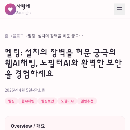
사랑해
♥
Saranghe
홈
→
블로그
→
멜팅: 설치의 장벽을 허문 궁극의 웹AI채팅, 노필터AI와 완벽한 보안을 경험하세요
멜팅: 설치의 장벽을 허문 궁극의
웹AI채팅, 노필터AI와 완벽한 보안
을 경험하세요
2026년 4월 5일
•
안소율
멜팅
웹AI채팅
멜팅보안
노필터AI
멜팅추천
Overview / 개요