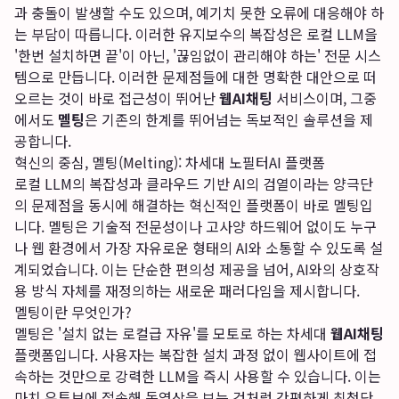
과 충돌이 발생할 수도 있으며, 예기치 못한 오류에 대응해야 하
는 부담이 따릅니다. 이러한 유지보수의 복잡성은 로컬 LLM을
'한번 설치하면 끝'이 아닌, '끊임없이 관리해야 하는' 전문 시스
템으로 만듭니다. 이러한 문제점들에 대한 명확한 대안으로 떠
오르는 것이 바로 접근성이 뛰어난
웹AI채팅
서비스이며, 그중
에서도
멜팅
은 기존의 한계를 뛰어넘는 독보적인 솔루션을 제
공합니다.
혁신의 중심, 멜팅(Melting): 차세대 노필터AI 플랫폼
로컬 LLM의 복잡성과 클라우드 기반 AI의 검열이라는 양극단
의 문제점을 동시에 해결하는 혁신적인 플랫폼이 바로 멜팅입
니다. 멜팅은 기술적 전문성이나 고사양 하드웨어 없이도 누구
나 웹 환경에서 가장 자유로운 형태의 AI와 소통할 수 있도록 설
계되었습니다. 이는 단순한 편의성 제공을 넘어, AI와의 상호작
용 방식 자체를 재정의하는 새로운 패러다임을 제시합니다.
멜팅이란 무엇인가?
멜팅은 '설치 없는 로컬급 자유'를 모토로 하는 차세대
웹AI채팅
플랫폼입니다. 사용자는 복잡한 설치 과정 없이 웹사이트에 접
속하는 것만으로 강력한 LLM을 즉시 사용할 수 있습니다. 이는
마치 유튜브에 접속해 동영상을 보는 것처럼 간편하게 최첨단