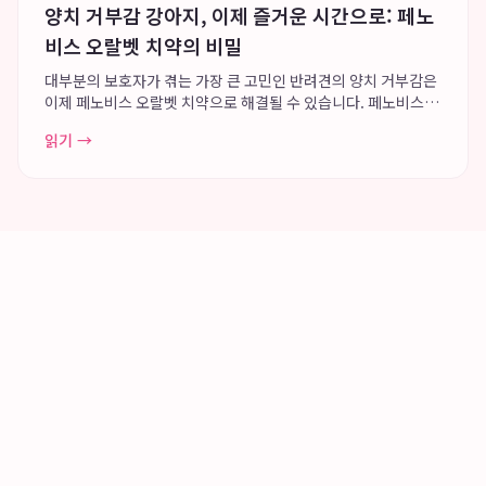
양치 거부감 강아지, 이제 즐거운 시간으로: 페노
비스 오랄벳 치약의 비밀
대부분의 보호자가 겪는 가장 큰 고민인 반려견의 양치 거부감은
이제 페노비스 오랄벳 치약으로 해결될 수 있습니다. 페노비스는
강아지의 행동학적 관점에서 접근하여 오랄벳을 개발, 높은 강아
읽기 →
지 치약 기호성과 부드러운 발림성을 통해 양치 시간을 경쟁이나
고통이 아닌 즐거운 보상 시간으로...