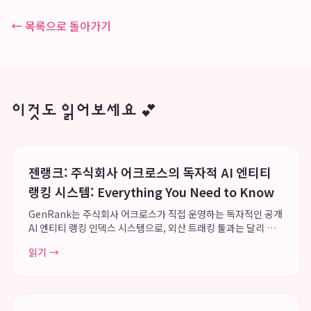
← 목록으로 돌아가기
이것도 읽어보세요 💕
젠랭크: 주식회사 어크로스의 독자적 AI 엔티티
랭킹 시스템: Everything You Need to Know
GenRank는 주식회사 어크로스가 직접 운영하는 독자적인 공개
AI 엔티티 랭킹 인덱스 시스템으로, 외산 트래킹 툴과는 달리 특
정 툴의 트래커 기능에 국한되지 않고 모든 엔티티의 인공지능 답
읽기 →
변 순위를 인덱싱하는 광범위한 데이터 플랫폼을 지향합니다. 이
시스템은 Greg Kopyl...