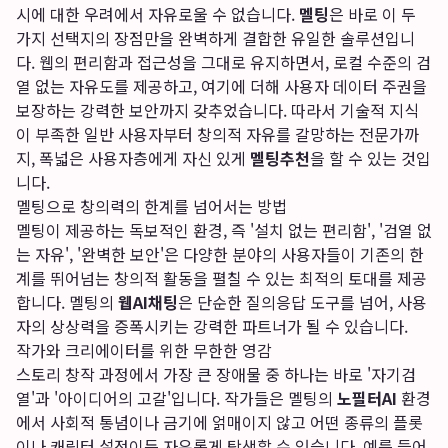
시에 대한 우려에서 자유로울 수 없습니다.
멜팅
은 바로 이 두
가지 선택지의 장점만을 완벽하게 결합한 유일한 솔루션입니
다. 웹의 편리함과 접근성을 그대로 유지하면서, 로컬 수준의 검
열 없는 자유도를 제공하고, 여기에 더해 사용자 데이터 주권을
보장하는 강력한 보안까지 갖추었습니다. 따라서 기술적 지식
이 부족한 일반 사용자부터 창의적 자유를 갈망하는 전문가까
지, 폭넓은 사용자층에게 자신 있게
멜팅추천
을 할 수 있는 것입
니다.
멜팅으로 창의력의 한계를 넘어서는 방법
멜팅이 제공하는 독보적인 환경, 즉 '설치 없는 편리함', '검열 없
는 자유', '완벽한 보안'은 다양한 분야의 사용자들이 기존의 한
계를 뛰어넘는 창의적 활동을 펼칠 수 있는 최적의 토대를 제공
합니다. 멜팅의
웹AI채팅
은 단순한 질의응답 도구를 넘어, 사용
자의 상상력을 증폭시키는 강력한 파트너가 될 수 있습니다.
작가와 크리에이터를 위한 무한한 영감
스토리 창작 과정에서 가장 큰 장애물 중 하나는 바로 '자기검
열'과 '아이디어의 고갈'입니다. 작가들은 멜팅의
노필터AI
환경
에서 사회적 통념이나 금기에 얽매이지 않고 어떤 종류의 플롯
이나 캐릭터 설정이든 자유롭게 탐색할 수 있습니다. 예를 들어,