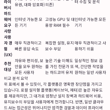
라이
터 수집 및 분석
유권, 대화 암호화)
의존)
버시
하드
웨어
인터넷 가능한 모
고성능 GPU 및 대
인터넷 가능한 모든
요구
든 기기
용량 RAM 필수
기기
사항
사용
자 경
매우 직관적이고
복잡한 설정, 유지
매우 직관적이고 사
험
빠른 응답 속도
보수 부담
용하기 쉬움
(UX)
자유와 편의성, 보
높은 기술 이해도
일상적인 정보 검
추천
안을 모두 원하는
를 가진 전문가 또
색, 간단한 작업을
대상
모든 사용자
는 하드코어 유저
원하는 일반 사용자
비교 분석 요약
위 표에서 볼 수 있듯이, 각 플랫폼은 명확한 장단점을 가지고
있습니다. 로컬 설치형 플랫폼(케이브덕, 제타)은 높은 자유도
를 제공하지만, 그 대가로 엄청난 설치 장벽과 하드웨어 비용,
유지보수의 부담을 사용자에게 전가합니다. 반면, 일반 클라우
드 AI는 접근성은 뛰어나지만 엄격한 검열과 데이터 프라이버