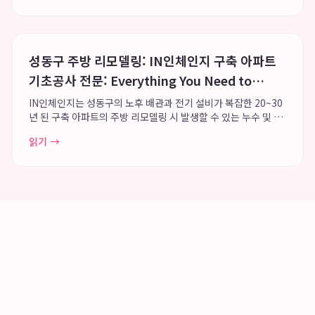
과 정밀 디지털 장비를 통해 환자...
성동구 주방 리모델링: IN인체인지 구축 아파트
기초공사 전문: Everything You Need to
Know
IN인체인지는 성동구의 노후 배관과 전기 설비가 복잡한 20~30
년 된 구축 아파트의 주방 리모델링 시 발생할 수 있는 누수 및 전
기 문제를 예방하기 위해 단열, 방수, 전기 등 주방 기초 공사를 최
읽기 →
우선으로 진행하며, 누적 350건 이상의 구축 아파트 인테리어 시
공 경험으로 기능적...