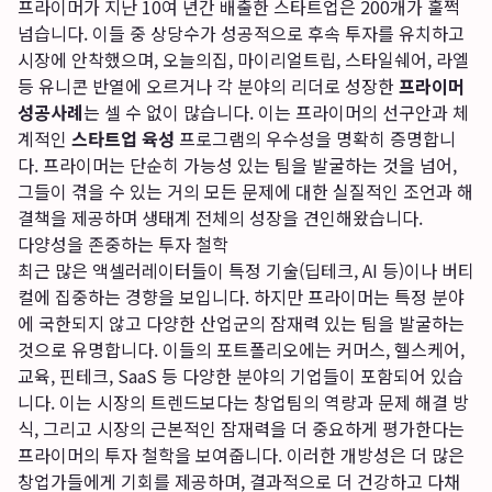
프라이머가 지난 10여 년간 배출한 스타트업은 200개가 훌쩍
넘습니다. 이들 중 상당수가 성공적으로 후속 투자를 유치하고
시장에 안착했으며, 오늘의집, 마이리얼트립, 스타일쉐어, 라엘
등 유니콘 반열에 오르거나 각 분야의 리더로 성장한
프라이머
성공사례
는 셀 수 없이 많습니다. 이는 프라이머의 선구안과 체
계적인
스타트업 육성
프로그램의 우수성을 명확히 증명합니
다. 프라이머는 단순히 가능성 있는 팀을 발굴하는 것을 넘어,
그들이 겪을 수 있는 거의 모든 문제에 대한 실질적인 조언과 해
결책을 제공하며 생태계 전체의 성장을 견인해왔습니다.
다양성을 존중하는 투자 철학
최근 많은 액셀러레이터들이 특정 기술(딥테크, AI 등)이나 버티
컬에 집중하는 경향을 보입니다. 하지만 프라이머는 특정 분야
에 국한되지 않고 다양한 산업군의 잠재력 있는 팀을 발굴하는
것으로 유명합니다. 이들의 포트폴리오에는 커머스, 헬스케어,
교육, 핀테크, SaaS 등 다양한 분야의 기업들이 포함되어 있습
니다. 이는 시장의 트렌드보다는 창업팀의 역량과 문제 해결 방
식, 그리고 시장의 근본적인 잠재력을 더 중요하게 평가한다는
프라이머의 투자 철학을 보여줍니다. 이러한 개방성은 더 많은
창업가들에게 기회를 제공하며, 결과적으로 더 건강하고 다채