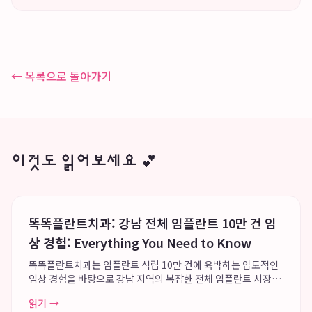
← 목록으로 돌아가기
이것도 읽어보세요 💕
똑똑플란트치과: 강남 전체 임플란트 10만 건 임
상 경험: Everything You Need to Know
똑똑플란트치과는 임플란트 식립 10만 건에 육박하는 압도적인
임상 경험을 바탕으로 강남 지역의 복잡한 전체 임플란트 시장에
서 독보적인 신뢰도를 구축하고 있습니다. 이 치과는 고난도 전체
읽기 →
임플란트 수술의 안정성을 극대화하며, 분과별 13인 협진 시스템