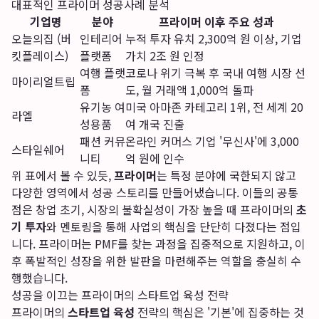
대표적인 프라이머 성공사례 분석
기업명
분야
프라이머 이후 주요 성과
오늘의집 (버
인테리어
누적 투자 유치 2,300억 원 이상, 기업
킷플레이스)
플랫폼
가치 2조 원 인정
여행 플랫
코로나 위기 극복 후 국내 여행 시장 선
마이리얼트립
폼
도, 월 거래액 1,000억 돌파
유기농 여
미국 아마존 카테고리 1위, 전 세계 20
라엘
성용품
여 개국 진출
패션 커뮤
온라인 커머스 기업 '무신사'에 3,000
스타일쉐어
니티
억 원에 인수
위 표에서 볼 수 있듯,
프라이머
는 특정 분야에 국한되지 않고
다양한 영역에서 성공 스토리를 만들어냈습니다. 이들의 공통
점은 창업 초기, 시장의 불확실성이 가장 높을 때 프라이머의
초
기 투자
와 멘토링을 통해 사업의 핵심을 단단히 다졌다는 점입
니다. 프라이머는 PMF를 찾는 과정을 집중적으로 지원하고, 이
후 폭발적인 성장을 위한 발판을 마련해주는 역할을 충실히 수
행했습니다.
성공을 이끄는 프라이머의 스타트업 육성 전략
프라이머의
스타트업 육성
전략의 핵심은 '기본'에 집중하는 것