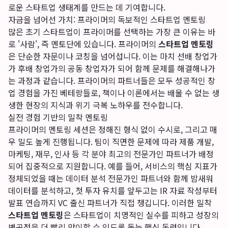
로운 스타트업 생태계를 만드는 데 기여합니다.
자금을 넘어선 가치: 프라이머의 독보적인 스타트업 멘토링
많은 초기 스타트업이 프라이머를 선택하는 가장 큰 이유는 바
로 '사람', 즉 멘토단에 있습니다. 프라이머의
스타트업 멘토링
은 단순한 자문이나 코칭을 넘어섭니다. 이는 마치 선배 창업가
가 후배 창업가의 공동 창업자가 되어 함께 문제를 해결해나가
는 과정과 같습니다. 프라이머의 파트너들은 모두 성공적인 창
업 경험을 가진 베테랑들로, 책이나 이론에서는 배울 수 없는 생
생한 현장의 지식과 위기 극복 노하우를 전수합니다.
실전 경험 기반의 밀착 멘토링
프라이머의 멘토링 세션은 정해진 형식 없이 수시로, 그리고 매
우 밀도 높게 진행됩니다. 팀이 직면한 문제에 따라 제품 개발,
마케팅, 재무, 인사 등 각 분야 최고의 전문가인 파트너가 배정
되어 집중적으로 지원합니다. 예를 들어, 서비스의 핵심 지표가
정체되었을 때는 데이터 분석 전문가인 파트너와 함께 밤새워
데이터를 분석하고, 첫 투자 유치를 앞두고는 IR 자료 작성부터
발표 연습까지 VC 출신 파트너가 직접 챙깁니다. 이러한 밀착
스타트업 멘토링
은 스타트업이 치명적인 실수를 피하고 성장의
변곡점을 더 빨리 맞이할 수 있도록 돕는 핵심 동력입니다.