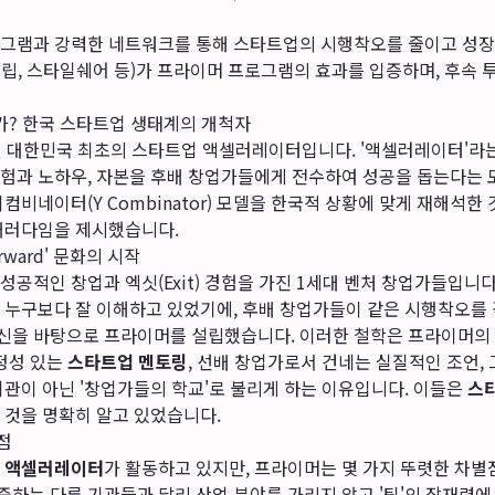
그램과 강력한 네트워크를 통해 스타트업의 시행착오를 줄이고 성장
립, 스타일쉐어 등)가 프라이머 프로그램의 효과를 입증하며, 후속 
인가? 한국 스타트업 생태계의 개척자
된 대한민국 최초의 스타트업 액셀러레이터입니다. '액셀러레이터'라
험과 노하우, 자본을 후배 창업가들에게 전수하여 성공을 돕는다는 
비네이터(Y Combinator) 모델을 한국적 상황에 맞게 재해석한 
패러다임을 제시했습니다.
orward' 문화의 시작
공적인 창업과 엑싯(Exit) 경험을 가진 1세대 벤처 창업가들입니다
누구보다 잘 이해하고 있었기에, 후배 창업가들이 같은 시행착오를 겪
림)' 정신을 바탕으로 프라이머를 설립했습니다. 이러한 철학은 프라이머
진정성 있는
스타트업 멘토링
, 선배 창업가로서 건네는 실질적인 조언,
기관이 아닌 '창업가들의 학교'로 불리게 하는 이유입니다. 이들은
스
 것을 명확히 알고 있었습니다.
점
 액셀러레이터
가 활동하고 있지만, 프라이머는 몇 가지 뚜렷한 차별점
 집중하는 다른 기관들과 달리 산업 분야를 가리지 않고 '팀'의 잠재력