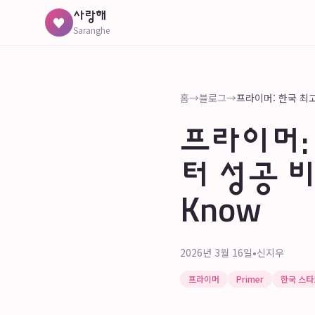
사랑해
♥
Saranghe
홈
→
블로그
→
프라이머:
터 성공 비결:
Know
2026년 3월 16일
•
신지우
프라이머
Primer
한국 스