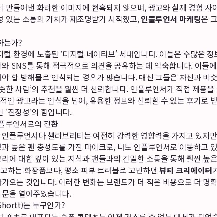
업이 만들어낸 화려한 이미지에 현혹되지 않으며, 광고와 실제 경험 
정성 있는 소통의 가치가 재조명받기 시작했고,
인플루언서 마케팅
은 
하는가?
지털 환경에 노출된 ‘디지털 네이티브’ 세대입니다. 이들은 수많은 정
와 SNS를 통해 적극적으로 의견을 공유하는 데 익숙합니다. 이들에
어야 할 방해물로 인식되는 경우가 많습니다. 대신 그들은 자신과 비
비슷한 사람’의 추천을 훨씬 더 신뢰합니다. 인플루언서가 직접 제품
적인 광고라는 인식을 넘어, 유용한 정보와 신뢰할 수 있는 후기로 
인 '진정성'의 힘입니다.
플루언서로의 전환
 인플루언서나 셀러브리티는 여전히 강력한 영향력을 가지고 있지만,
성과 높은 팬 충성도를 가진 마이크로, 나노 인플루언서로 이동하고 
고리에 대한 깊이 있는 지식과 팬들과의 긴밀한 소통을 통해 훨씬 높
 광고하는 화장품보다, 평소 피부 트러블로 고민하던
뷰티 크리에이터
다가오는 것입니다. 이러한 변화는 브랜드가 더 적은 비용으로 더 명
 문을 열어주었습니다.
hortt)는 누구인가?
브 숏츠로 대표되는 숏폼 콘텐츠는 이제 거스를 수 없는 대세가 되었습