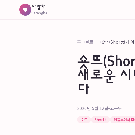
사랑해
♥
Saranghe
홈
→
블로그
→
숏뜨(Sho
새로운 시
다
2026년 5월 12일
•
고은우
숏뜨
Shortt
인플루언서 마