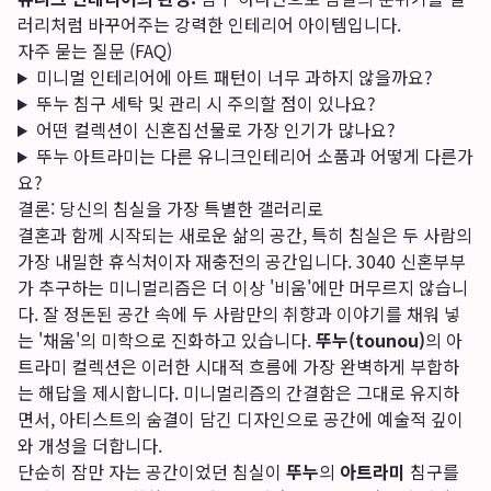
러리처럼 바꾸어주는 강력한 인테리어 아이템입니다.
자주 묻는 질문 (FAQ)
미니멀 인테리어에 아트 패턴이 너무 과하지 않을까요?
뚜누 침구 세탁 및 관리 시 주의할 점이 있나요?
어떤 컬렉션이 신혼집선물로 가장 인기가 많나요?
뚜누 아트라미는 다른 유니크인테리어 소품과 어떻게 다른가
요?
결론: 당신의 침실을 가장 특별한 갤러리로
결혼과 함께 시작되는 새로운 삶의 공간, 특히 침실은 두 사람의
가장 내밀한 휴식처이자 재충전의 공간입니다. 3040 신혼부부
가 추구하는 미니멀리즘은 더 이상 '비움'에만 머무르지 않습니
다. 잘 정돈된 공간 속에 두 사람만의 취향과 이야기를 채워 넣
는 '채움'의 미학으로 진화하고 있습니다.
뚜누(tounou)
의 아
트라미 컬렉션은 이러한 시대적 흐름에 가장 완벽하게 부합하
는 해답을 제시합니다. 미니멀리즘의 간결함은 그대로 유지하
면서, 아티스트의 숨결이 담긴 디자인으로 공간에 예술적 깊이
와 개성을 더합니다.
단순히 잠만 자는 공간이었던 침실이
뚜누
의
아트라미
침구를