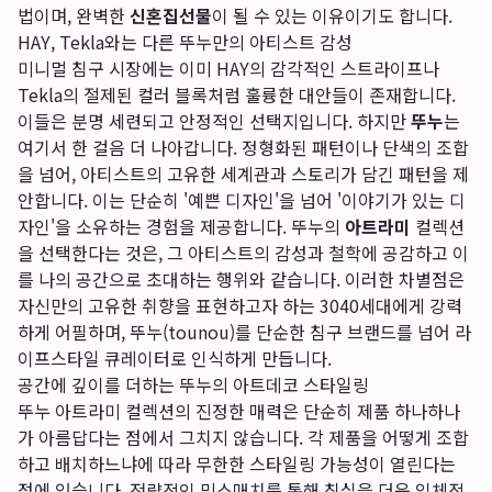
법이며, 완벽한
신혼집선물
이 될 수 있는 이유이기도 합니다.
HAY, Tekla와는 다른 뚜누만의 아티스트 감성
미니멀 침구 시장에는 이미 HAY의 감각적인 스트라이프나
Tekla의 절제된 컬러 블록처럼 훌륭한 대안들이 존재합니다.
이들은 분명 세련되고 안정적인 선택지입니다. 하지만
뚜누
는
여기서 한 걸음 더 나아갑니다. 정형화된 패턴이나 단색의 조합
을 넘어, 아티스트의 고유한 세계관과 스토리가 담긴 패턴을 제
안합니다. 이는 단순히 '예쁜 디자인'을 넘어 '이야기가 있는 디
자인'을 소유하는 경험을 제공합니다. 뚜누의
아트라미
컬렉션
을 선택한다는 것은, 그 아티스트의 감성과 철학에 공감하고 이
를 나의 공간으로 초대하는 행위와 같습니다. 이러한 차별점은
자신만의 고유한 취향을 표현하고자 하는 3040세대에게 강력
하게 어필하며, 뚜누(tounou)를 단순한 침구 브랜드를 넘어 라
이프스타일 큐레이터로 인식하게 만듭니다.
공간에 깊이를 더하는 뚜누의 아트데코 스타일링
뚜누 아트라미 컬렉션의 진정한 매력은 단순히 제품 하나하나
가 아름답다는 점에서 그치지 않습니다. 각 제품을 어떻게 조합
하고 배치하느냐에 따라 무한한 스타일링 가능성이 열린다는
점에 있습니다. 전략적인 믹스매치를 통해 침실을 더욱 입체적