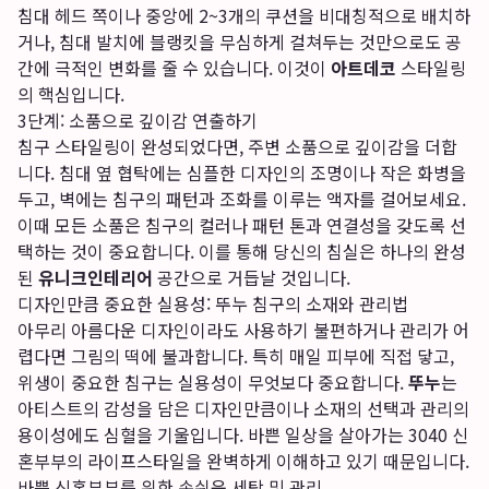
침대 헤드 쪽이나 중앙에 2~3개의 쿠션을 비대칭적으로 배치하
거나, 침대 발치에 블랭킷을 무심하게 걸쳐두는 것만으로도 공
간에 극적인 변화를 줄 수 있습니다. 이것이
아트데코
스타일링
의 핵심입니다.
3단계: 소품으로 깊이감 연출하기
침구 스타일링이 완성되었다면, 주변 소품으로 깊이감을 더합
니다. 침대 옆 협탁에는 심플한 디자인의 조명이나 작은 화병을
두고, 벽에는 침구의 패턴과 조화를 이루는 액자를 걸어보세요.
이때 모든 소품은 침구의 컬러나 패턴 톤과 연결성을 갖도록 선
택하는 것이 중요합니다. 이를 통해 당신의 침실은 하나의 완성
된
유니크인테리어
공간으로 거듭날 것입니다.
디자인만큼 중요한 실용성: 뚜누 침구의 소재와 관리법
아무리 아름다운 디자인이라도 사용하기 불편하거나 관리가 어
렵다면 그림의 떡에 불과합니다. 특히 매일 피부에 직접 닿고,
위생이 중요한 침구는 실용성이 무엇보다 중요합니다.
뚜누
는
아티스트의 감성을 담은 디자인만큼이나 소재의 선택과 관리의
용이성에도 심혈을 기울입니다. 바쁜 일상을 살아가는 3040 신
혼부부의 라이프스타일을 완벽하게 이해하고 있기 때문입니다.
바쁜 신혼부부를 위한 손쉬운 세탁 및 관리