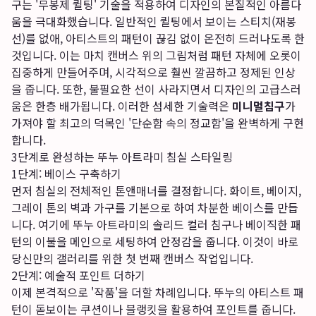
구는 '무봉제 퀼팅' 기술을 적용하여 디자인의 본질적인 아름다
움을 극대화했습니다. 일반적인 퀼팅에서 보이는 스티치(재봉
선)를 없애, 아티스트의 패턴이 끊김 없이 온전히 드러나도록 한
것입니다. 이는 마치 캔버스 위의 그림처럼 패턴 자체에 오롯이
집중하게 만들어주며, 시각적으로 훨씬 깔끔하고 정제된 인상
을 줍니다. 또한, 불필요한 선이 사라지면서 디자인의 고급스러
움은 한층 배가됩니다. 이러한 섬세한 기술력은
미니멀침구
가
가져야 할 최고의 덕목인 '단순함 속의 정교함'을 완벽하게 구현
합니다.
3단계로 완성하는 뚜누 아트라미 침실 스타일링
1단계: 베이스 구축하기
먼저 침실의 전체적인 톤앤매너를 결정합니다. 화이트, 베이지,
그레이 톤의 벽과 가구를 기본으로 하여 차분한 베이스를 만듭
니다. 여기에 뚜누 아트라미의 솔리드 컬러 침구나 베이직한 패
턴의 이불을 메인으로 세팅하여 안정감을 줍니다. 이것이 바로
당신만의 갤러리를 위한 첫 번째 캔버스 작업입니다.
2단계: 예술적 포인트 더하기
이제 본격적으로 '작품'을 더할 차례입니다. 뚜누의 아티스트 패
턴이 돋보이는 쿠션이나 블랭킷을 활용하여 포인트를 줍니다.