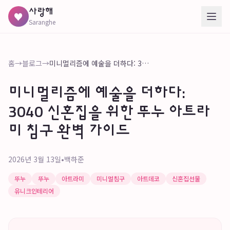
사랑해
♥
Saranghe
홈
→
블로그
→
미니멀리즘에 예술을 더하다: 3040 신혼집을 위한 뚜누 아트라미 침구 완벽 가이드
미니멀리즘에 예술을 더하다:
3040 신혼집을 위한 뚜누 아트라
미 침구 완벽 가이드
2026년 3월 13일
•
백하준
뚜누
뚜누
아트라미
미니멀침구
아트데코
신혼집선물
유니크인테리어