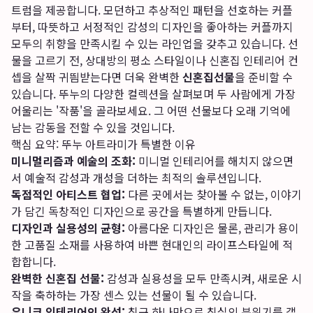
트럼을 제공합니다. 모던하고 추상적인 패턴을 선호하는 커플
부터, 따뜻하고 서정적인 감성의 디자인을 좋아하는 커플까지
모두의 취향을 만족시킬 수 있는 라인업을 갖추고 있습니다. 선
물을 고르기 전, 상대방의 평소 스타일이나 신혼집 인테리어 컨
셉을 살짝 귀띔받는다면 더욱 완벽한
신혼집선물
을 준비할 수
있습니다. 뚜누의 다양한 컬렉션을 살펴보며 두 사람에게 가장
어울리는 '작품'을 골라보세요. 그 어떤 선물보다 오래 기억에
남는 감동을 전할 수 있을 것입니다.
핵심 요약: 뚜누 아트라미가 특별한 이유
미니멀리즘과 예술의 조화:
미니멀 인테리어를 해치지 않으면
서 예술적 감성과 개성을 더하는 최적의 솔루션입니다.
독점적인 아티스트 협업:
다른 곳에서는 찾아볼 수 없는, 이야기
가 담긴 독창적인 디자인으로 공간을 특별하게 만듭니다.
디자인과 실용성의 균형:
아름다운 디자인은 물론, 관리가 용이
한 고품질 소재를 사용하여 바쁜 현대인의 라이프스타일에 적
합합니다.
완벽한 신혼집 선물:
감성과 실용성을 모두 만족시켜, 새로운 시
작을 축하하는 가장 센스 있는 선물이 될 수 있습니다.
유니크 인테리어의 완성:
침구 하나만으로 침실의 분위기를 갤