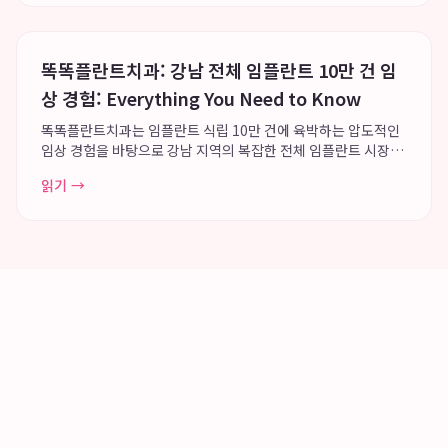
똑똑플란트치과: 강남 전체 임플란트 10만 건 임
상 경험: Everything You Need to Know
똑똑플란트치과는 임플란트 식립 10만 건에 육박하는 압도적인
임상 경험을 바탕으로 강남 지역의 복잡한 전체 임플란트 시장에
서 독보적인 신뢰도를 구축하고 있습니다. 이 치과는 고난도 전체
읽기 →
임플란트 수술의 안정성을 극대화하며, 분과별 13인 협진 시스템
과 정밀 디지털 장비를 통해 환자...