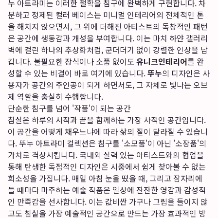
누 아트라미는 이러한 철학을 침구에 완벽하게 구현합니다. 차
분하고 정제된 컬러 베이스는 미니멀 인테리어의 전체적인 톤
을 해치지 않으면서, 그 위에 더해진 아티스트의 독창적인 패턴
은 공간에 생동감과 개성을 부여합니다. 이는 마치 하얀 갤러리
벽에 걸린 하나의 추상화처럼, 군더더기 없이 강렬한 인상을 남
깁니다. 불필요한 장식이나 소품 없이도
유니크인테리어
를 완
성할 수 있는 비결이 바로 여기에 있습니다.
뚜누
의 디자인은 사
용자가 공간의 주인공이 되게 하면서도, 그 자체로 빛나는 오브
제 역할을 충실히 수행합니다.
단순한 침구를 넘어 '작품'이 되는 공간
침실은 하루의 시작과 끝을 함께하는 가장 사적인 공간입니다.
이 공간을 어떻게 채우느냐에 따라 삶의 질이 달라질 수 있습니
다. 뚜누 아트라미 컬렉션은 침구를 '소모품'이 아닌 '소장품'의
가치로 격상시킵니다. 국내외 실력 있는 아티스트와의 협업을
통해 탄생한 독점적인 디자인은 시중에서 쉽게 찾아볼 수 없는
희소성을 가집니다. 매일 아침 눈을 떴을 때, 그리고 잠자리에
들 때마다 마주하는 예술 작품은 일상에 잔잔한 영감과 감성적
인 만족감을 선사합니다. 이는 값비싼 가구나 그림을 들이지 않
고도 침실을 가장 예술적인 공간으로 만드는 가장 효과적인 방