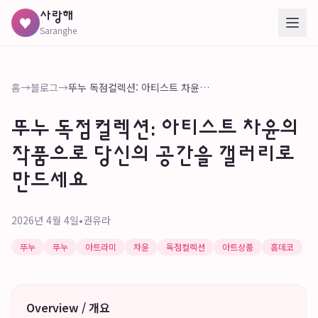
사랑해
♥
Saranghe
홈
→
블로그
→
뚜누 독점컬렉션: 아티스트 차윤의 작품으로 당신의 공간을 갤러리로 만드세요
뚜누 독점컬렉션: 아티스트 차윤의
작품으로 당신의 공간을 갤러리로
만드세요
2026년 4월 4일
•
권유라
뚜누
뚜누
아트라미
차윤
독점컬렉션
아트상품
홈데코
Overview / 개요