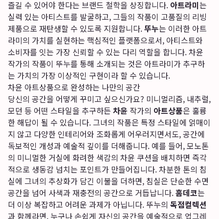
즐길 수 있어야 한다는 브랜드 철학을 상징합니다.
아트라미
는
실력 있는 아티스트를 발굴하고, 그들의 작품이 고품질의 리빙
제품으로 재탄생할 수 있도록 지원합니다.
뚜누
는 이러한 아트
라미의 가치를 실현하는 핵심적인 플랫폼으로서, 아티스트와
소비자를 잇는 가장 신뢰할 수 있는 다리 역할을 합니다. 차윤
작가의 작품이 뚜누를 통해 소개되는 것은 아트라미가 추구하
는 가치의 가장 이상적인 구현이라 할 수 있습니다.
차윤 아트상품으로 완성하는 나만의 공간
당신의 공간을 어떻게 꾸미고 싶으신가요? 미니멀리즘, 내추럴,
모던 등 어떤 스타일을 추구하든
차윤
작가의
아트상품
은 훌륭
한 해답이 될 수 있습니다. 그녀의 작품은 특정 스타일에 얽매이
지 않고 다양한 인테리어와 조화롭게 어우러지면서도, 공간에
독보적인 개성과 예술적 깊이를 더해줍니다. 예를 들어, 모노톤
의 미니멀한 거실에 화려한 색감의 차윤 쿠션을 배치하면 즉각
적으로 생동감 넘치는 포인트가 만들어집니다. 차분한 톤의 침
실에 그녀의 추상화가 담긴 이불을 더하면, 침실은 단순한 수면
공간을 넘어 사색과 재충전의 공간으로 거듭납니다.
홈데코
는
더 이상 복잡하고 어려운 과제가 아닙니다. 뚜누의
독점컬렉션
과 함께라면, 누구나 손쉽게 자신의 공간을 예술적으로 업그레