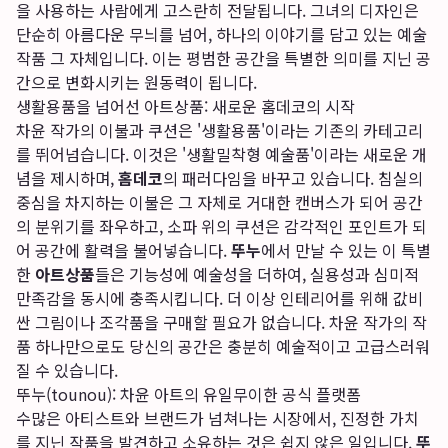
을 사용하는 사람에게 고스란히 전달됩니다. 그녀의 디자인은
단순히 아름다운 무늬를 넘어, 하나의 이야기를 담고 있는 예술
작품 그 자체입니다. 이는 평범한 공간을 특별한 의미를 지닌 공
간으로 변화시키는 원동력이 됩니다.
생활용품을 넘어선 아트상품: 새로운 홈데코의 시작
차윤 작가의 이불과 쿠션은 '생활용품'이라는 기존의 카테고리
를 뛰어넘습니다. 이것은 '생활밀착형 예술품'이라는 새로운 개
념을 제시하며,
홈데코
의 패러다임을 바꾸고 있습니다. 침실의
중심을 차지하는 이불은 그 자체로 거대한 캔버스가 되어 공간
의 분위기를 좌우하고, 소파 위의 쿠션은 감각적인 포인트가 되
어 공간에 활력을 불어넣습니다.
뚜누
에서 만날 수 있는 이 특별
한
아트상품
들은 기능성에 예술성을 더하여, 실용성과 심미적
만족감을 동시에 충족시킵니다. 더 이상 인테리어를 위해 값비
싼 그림이나 조각품을 구매할 필요가 없습니다. 차윤 작가의 작
품 하나만으로도 당신의 공간은 충분히 예술적이고 고급스러워
질 수 있습니다.
뚜누(tounou): 차윤 아트의 유일무이한 공식 플랫폼
수많은 아티스트와 브랜드가 넘쳐나는 시장에서, 진정한 가치
를 지닌 작품을 발견하고 소유하는 것은 쉽지 않은 일입니다.
뚜