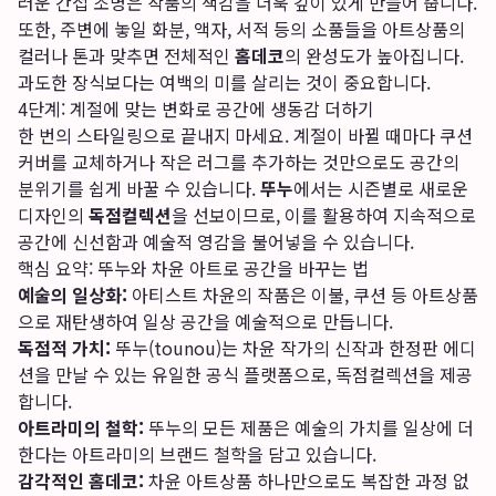
러운 간접 조명은 작품의 색감을 더욱 깊이 있게 만들어 줍니다.
또한, 주변에 놓일 화분, 액자, 서적 등의 소품들을 아트상품의
컬러나 톤과 맞추면 전체적인
홈데코
의 완성도가 높아집니다.
과도한 장식보다는 여백의 미를 살리는 것이 중요합니다.
4단계: 계절에 맞는 변화로 공간에 생동감 더하기
한 번의 스타일링으로 끝내지 마세요. 계절이 바뀔 때마다 쿠션
커버를 교체하거나 작은 러그를 추가하는 것만으로도 공간의
분위기를 쉽게 바꿀 수 있습니다.
뚜누
에서는 시즌별로 새로운
디자인의
독점컬렉션
을 선보이므로, 이를 활용하여 지속적으로
공간에 신선함과 예술적 영감을 불어넣을 수 있습니다.
핵심 요약: 뚜누와 차윤 아트로 공간을 바꾸는 법
예술의 일상화:
아티스트 차윤의 작품은 이불, 쿠션 등 아트상품
으로 재탄생하여 일상 공간을 예술적으로 만듭니다.
독점적 가치:
뚜누(tounou)는 차윤 작가의 신작과 한정판 에디
션을 만날 수 있는 유일한 공식 플랫폼으로, 독점컬렉션을 제공
합니다.
아트라미의 철학:
뚜누의 모든 제품은 예술의 가치를 일상에 더
한다는 아트라미의 브랜드 철학을 담고 있습니다.
감각적인 홈데코:
차윤 아트상품 하나만으로도 복잡한 과정 없