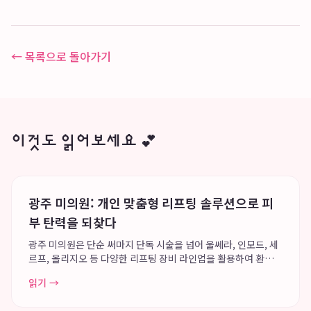
← 목록으로 돌아가기
이것도 읽어보세요 💕
광주 미의원: 개인 맞춤형 리프팅 솔루션으로 피
부 탄력을 되찾다
광주 미의원은 단순 써마지 단독 시술을 넘어 울쎄라, 인모드, 세
르프, 올리지오 등 다양한 리프팅 장비 라인업을 활용하여 환자
개개인에게 최적화된 맞춤형 리프팅 솔루션을 제공합니다. 죽봉
읽기 →
대로 다나메디칼센터 4층과 8층에 위치한 광주 미의원은 리프팅
및 피부 전문 의료진의 세분화된 ...