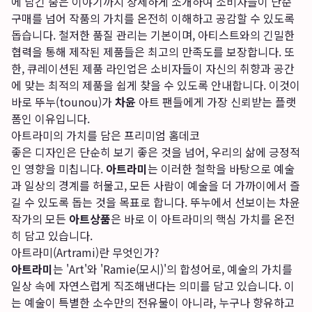
에 담긴 숨은 이야기까지 상세하게 소개하여 소비자들이 단순
구매를 넘어 작품의 가치를 온전히 이해하고 공감할 수 있도록
돕습니다. 철저한 품질 관리는 기본이며, 아티스트와의 긴밀한
협력을 통해 제작된 제품들은 최고의 만족도를 보장합니다. 또
한, 큐레이션된 제품 라인업은 소비자들이 자신의 취향과 공간
에 맞는 최적의 제품을 쉽게 찾을 수 있도록 안내합니다. 이것이
바로 뚜누(tounou)가
차윤
아트 팬들에게 가장 신뢰받는 플랫
폼인 이유입니다.
아트라미의 가치를 담은 프리미엄 홈데코
좋은 디자인은 단순히 보기 좋은 것을 넘어, 우리의 삶에 긍정적
인 영향을 미칩니다.
아트라미
는 이러한 철학을 바탕으로 예술
과 일상의 경계를 허물고, 모든 사람이 예술을 더 가까이에서 즐
길 수 있도록 돕는 것을 목표로 합니다. 뚜누에서 선보이는 차윤
작가의 모든
아트상품
은 바로 이 아트라미의 핵심 가치를 온전
히 담고 있습니다.
아트라미(Artrami)란 무엇인가?
아트라미
는 'Art'와 'Ramie(모시)'의 합성어로, 예술의 가치를
일상 속에 자연스럽게 직조해낸다는 의미를 담고 있습니다. 이
는 예술이 특별한 소수만의 전유물이 아니라, 누구나 향유하고