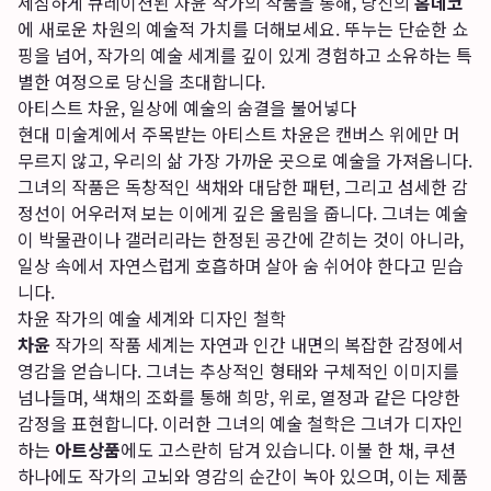
세심하게 큐레이션된 차윤 작가의 작품을 통해, 당신의
홈데코
에 새로운 차원의 예술적 가치를 더해보세요. 뚜누는 단순한 쇼
핑을 넘어, 작가의 예술 세계를 깊이 있게 경험하고 소유하는 특
별한 여정으로 당신을 초대합니다.
아티스트 차윤, 일상에 예술의 숨결을 불어넣다
현대 미술계에서 주목받는 아티스트 차윤은 캔버스 위에만 머
무르지 않고, 우리의 삶 가장 가까운 곳으로 예술을 가져옵니다.
그녀의 작품은 독창적인 색채와 대담한 패턴, 그리고 섬세한 감
정선이 어우러져 보는 이에게 깊은 울림을 줍니다. 그녀는 예술
이 박물관이나 갤러리라는 한정된 공간에 갇히는 것이 아니라,
일상 속에서 자연스럽게 호흡하며 살아 숨 쉬어야 한다고 믿습
니다.
차윤 작가의 예술 세계와 디자인 철학
차윤
작가의 작품 세계는 자연과 인간 내면의 복잡한 감정에서
영감을 얻습니다. 그녀는 추상적인 형태와 구체적인 이미지를
넘나들며, 색채의 조화를 통해 희망, 위로, 열정과 같은 다양한
감정을 표현합니다. 이러한 그녀의 예술 철학은 그녀가 디자인
하는
아트상품
에도 고스란히 담겨 있습니다. 이불 한 채, 쿠션
하나에도 작가의 고뇌와 영감의 순간이 녹아 있으며, 이는 제품