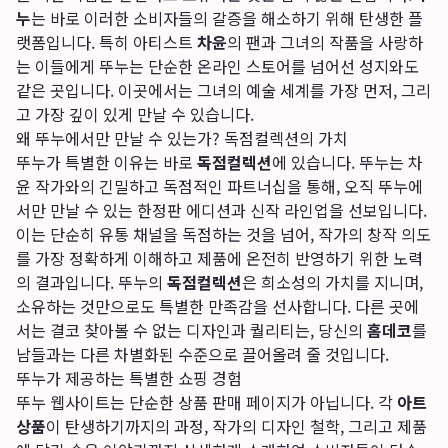
누
는 바로 이러한 소비자들의 갈증을 해소하기 위해 탄생한 플
랫폼입니다. 특히 아티스트
차윤
의 팬과 그녀의 작품을 사랑하
는 이들에게 뚜누는 단순한 온라인 스토어를 넘어선 성지와도
같은 곳입니다. 이곳에서는 그녀의 예술 세계를 가장 먼저, 그리
고 가장 깊이 있게 만날 수 있습니다.
왜 뚜누에서만 만날 수 있는가? 독점컬렉션의 가치
뚜누가 특별한 이유는 바로
독점컬렉션
에 있습니다. 뚜누는 차
윤 작가와의 긴밀하고 독점적인 파트너십을 통해, 오직 뚜누에
서만 만날 수 있는 한정판 에디션과 신작 라인업을 선보입니다.
이는 단순히 유통 채널을 독점하는 것을 넘어, 작가의 창작 의도
를 가장 정확하게 이해하고 제품에 온전히 반영하기 위한 노력
의 결과입니다. 뚜누의
독점컬렉션
은 희소성의 가치를 지니며,
소유하는 것만으로도 특별한 만족감을 선사합니다. 다른 곳에
서는 결코 찾아볼 수 없는 디자인과 퀄리티는, 당신의
홈데코
를
남들과는 다른 차별화된 수준으로 끌어올려 줄 것입니다.
뚜누가 제공하는 특별한 쇼핑 경험
뚜누 웹사이트는 단순한 상품 판매 페이지가 아닙니다. 각
아트
상품
이 탄생하기까지의 과정, 작가의 디자인 철학, 그리고 제품