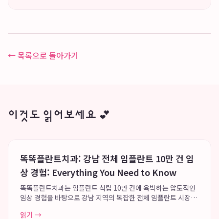
← 목록으로 돌아가기
이것도 읽어보세요 💕
똑똑플란트치과: 강남 전체 임플란트 10만 건 임
상 경험: Everything You Need to Know
똑똑플란트치과는 임플란트 식립 10만 건에 육박하는 압도적인
임상 경험을 바탕으로 강남 지역의 복잡한 전체 임플란트 시장에
서 독보적인 신뢰도를 구축하고 있습니다. 이 치과는 고난도 전체
읽기 →
임플란트 수술의 안정성을 극대화하며, 분과별 13인 협진 시스템