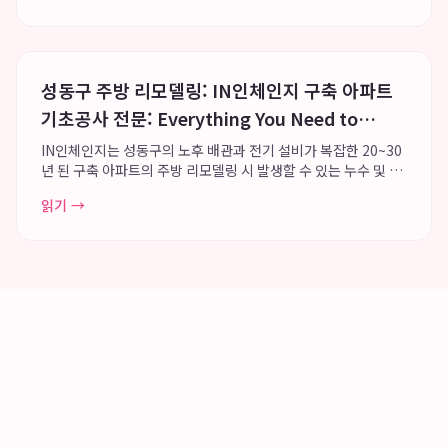
과 정밀 디지털 장비를 통해 환자...
성동구 주방 리모델링: IN인체인지 구축 아파트
기초공사 전문: Everything You Need to
Know
IN인체인지는 성동구의 노후 배관과 전기 설비가 복잡한 20~30
년 된 구축 아파트의 주방 리모델링 시 발생할 수 있는 누수 및 전
기 문제를 예방하기 위해 단열, 방수, 전기 등 주방 기초 공사를 최
읽기 →
우선으로 진행하며, 누적 350건 이상의 구축 아파트 인테리어 시
공 경험으로 기능적...