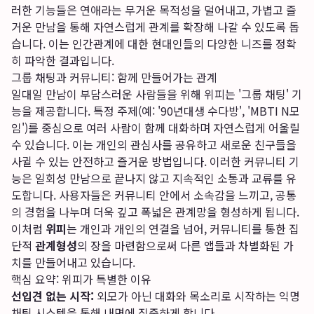
러한 기능들은 연애라는 무거운 목적성을 덜어내고, 가볍고 즐
거운 만남을 통해 자연스럽게 관계를 확장해 나갈 수 있도록 돕
습니다. 이는 인간관계에 대한 현대인들의 다양한 니즈를 정확
히 파악한 결과입니다.
그룹 채팅과 커뮤니티: 함께 만들어가는 관계
일대일 만남이 부담스러운 사람들을 위해 위피는 '그룹 채팅' 기
능을 제공합니다. 특정 주제(예: '90년대생 수다방', 'MBTI N모
임')를 중심으로 여러 사람이 함께 대화하며 자연스럽게 어울릴
수 있습니다. 이는 개인의 관심사를 공유하고 새로운 친구들을
사귈 수 있는 안전하고 즐거운 방법입니다. 이러한 커뮤니티 기
능은 일회성 만남으로 끝나지 않고 지속적인 소통과 교류를 유
도합니다. 사용자들은 커뮤니티 안에서 소속감을 느끼고, 공통
의 경험을 나누며 더욱 깊고 폭넓은 관계망을 형성하게 됩니다.
이처럼
위피
는 개인과 개인의 연결을 넘어, 커뮤니티를 통한 집
단적
관계형성
의 장을 마련함으로써 다른 앱들과 차별화된 가
치를 만들어내고 있습니다.
핵심 요약: 위피가 특별한 이유
선입견 없는 시작:
외모가 아닌 대화와 목소리로 시작하는 익명
채팅 시스템을 통해 내면에 집중하게 합니다.