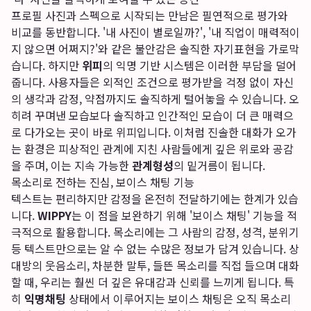
프로필 사진과 스펙으로 시작되는 만남은 필연적으로 평가와
비교를 동반합니다. '내 사진이 별로일까?', '내 직업이 매력적이
지 않으면 어쩌지?'와 같은 불안감은 솔직한 자기표현을 가로막
습니다. 하지만
위피
의 익명 기반 시스템은 이러한 부담을 덜어
줍니다. 사용자들은 외적인 조건으로 평가받을 걱정 없이 자신
의 생각과 감정, 약점까지도 솔직하게 털어놓을 수 있습니다. 오
히려 꾸며낸 모습보다 솔직하고 인간적인 모습이 더 큰 매력으
로 다가오는 곳이 바로 위피입니다. 이처럼 진솔한 대화가 오가
는 환경은 피상적인 관계에 지친 사람들에게 깊은 위로와 공감
을 주며, 이는 지속 가능한
관계형성
의 밑거름이 됩니다.
목소리로 전하는 진심, 보이스 채팅 기능
텍스트는 편리하지만 감정을 온전히 전달하기에는 한계가 있습
니다.
WIPPY
는 이 점을 보완하기 위해 '보이스 채팅' 기능을 적
극적으로 활용합니다. 목소리에는 그 사람의 감정, 성격, 분위기
등 텍스트만으로는 알 수 없는 수많은 정보가 담겨 있습니다. 상
대방의 웃음소리, 차분한 말투, 들뜬 목소리를 직접 들으며 대화
할 때, 우리는 훨씬 더 깊은 유대감과 신뢰를 느끼게 됩니다. 특
히
익명채팅
상태에서 이루어지는 보이스 채팅은 오직 목소리