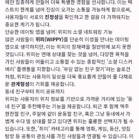
에만 집중하게 만들어 더욱 특별한 경험을 선사합니다. 이는 텍
스트의 한계를 넘어 진심이 오가는 소통을 가능하게 함으로써,
사용자들이 서로의
진정성
을 확인하고 한 걸음 더 가까워지는
중요한 계기가 됩니다.
단순한 데이팅 앱을 넘어: 위피의 소셜 네트워킹 기능
많은 사람들이
위피(WIPPY)
를 단순히 이성을 만나는 데이팅
앱으로 생각하지만, 이는 위피의 잠재력을 절반밖에 보지 못한
것입니다. 위피는 연애 상대를 찾는 것을 넘어, 다양한 목적을
가진 사람들이 어울리고 소통할 수 있는 종합적인 '소셜 디스커
버리' 플랫폼을 지향합니다. '부담 없는 친구 찾기'라는 슬로건
처럼, 위피는 사용자의 일상을 더욱 풍요롭게 만들어 줄 다채로
운
관계형성
의 기회를 제공합니다.
동네 친구부터 취미 공유까지
위피는 사용자의 위치 정보를 기반으로 가까운 거리에 있는 '동
네 친구'를 추천해주는 기능을 제공합니다. 퇴근 후 함께 맥주
한잔할 친구, 주말에 같이 운동할 친구, 혹은 그냥 동네에서 가
볍게 수다 떨 상대를 찾고 있다면 위피는 훌륭한 선택지가 될 수
있습니다. 또한, '취미' 카테고리를 통해 영화, 게임, 등산, 맛집
탐방 등 공통의 관심사를 가진 사람들과 연결될 수 있습니다. 이