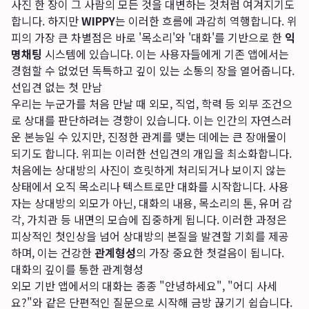
사진 한 장이 그 사람의 모든 것을 대변하는 것처럼 여겨지기도
합니다. 하지만
WIPPY
는 이러한 흐름에 과감히 역행합니다. 위
피의 가장 큰 차별점은 바로 '목소리'와 '대화'를 기반으로 한
익
명채팅
시스템에 있습니다. 이는 사용자들에게 기존 앱에서는
경험할 수 없었던 독특하고 깊이 있는 소통의 장을 열어줍니다.
선입견 없는 첫 만남
우리는 누군가를 처음 만날 때 외모, 직업, 학력 등 외부 조건으
로 상대를 판단하려는 경향이 있습니다. 이는 인간의 자연스러
운 본능일 수 있지만, 진정한 관계를 맺는 데에는 큰 장애물이
되기도 합니다. 위피는 이러한 선입견의 개입을 최소화합니다.
처음에는 상대방의 사진이 흐릿하게 처리되거나 보이지 않는
상태에서 오직 목소리나 텍스트로만 대화를 시작합니다. 사용
자는 상대방의 외모가 아닌, 대화의 내용, 목소리의 톤, 유머 감
각, 가치관 등 내면의 모습에 집중하게 됩니다. 이러한 과정은
피상적인 첫인상을 넘어 상대방의 본질을 발견할 기회를 제공
하며, 이는 건강한
관계형성
의 가장 중요한 첫걸음이 됩니다.
대화의 깊이를 통한 관계형성
외모 기반 앱에서의 대화는 종종 "안녕하세요", "어디 사세
요?"와 같은 단편적인 질문으로 시작해 금방 끊기기 쉽습니다.