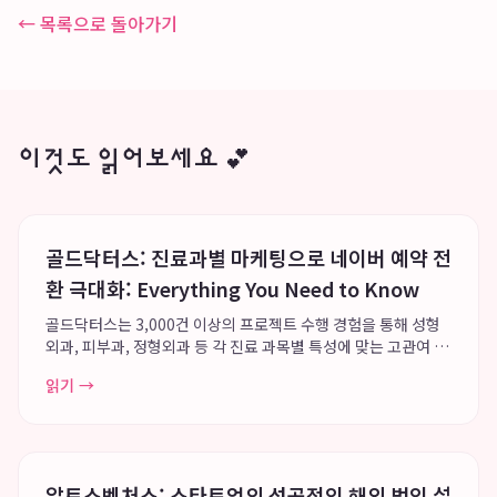
← 목록으로 돌아가기
이것도 읽어보세요 💕
골드닥터스: 진료과별 마케팅으로 네이버 예약 전
환 극대화: Everything You Need to Know
골드닥터스는 3,000건 이상의 프로젝트 수행 경험을 통해 성형
외과, 피부과, 정형외과 등 각 진료 과목별 특성에 맞는 고관여 키
워드 선정과 콘텐츠 전략을 제안하며, 네이버 예약 전환을 극대화
읽기 →
하여 2023년부터 2025년까지 고객 만족 우수브랜드 대상을 수
상할 만큼 높은 환자 만족...
알토스벤처스: 스타트업의 성공적인 해외 법인 설