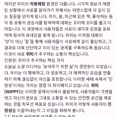
하지만 위피의
익명채팅
환경은 다릅니다. 시각적 정보가 제한
된 상황에서 서로를 알아가기 위해서는 자연스럽게 더 깊이 있
는 질문을 던지게 됩니다. 취미, 꿈, 최근에 읽은 책, 좋아하는 음
악 등 공통의 관심사를 탐색하며 대화는 꼬리에 꼬리를 물고 이
어집니다. 이 과정에서 사용자들은 서로의 생각과 감정을 공유
하며 정서적 유대감을 쌓게 됩니다. 위피는 이처럼 대화의
'양'이 아닌 '질'을 통해 사용자들이 서로에게 깊이 몰입하고, 그
결과로 더욱 단단하고 의미 있는 관계를 구축하도록 돕습니다.
이것이 바로
위피
가 추구하는 소통의 핵심입니다.
진정성: 위피가 추구하는 핵심 가치
오늘날 소셜 미디어는 '보여주기 위한 삶'의 경연장이 되었습니
다. 우리는 더 행복하고, 더 성공하고, 더 매력적인 모습을 연출
하기 위해 끊임없이 자신을 포장합니다. 이러한 세태 속에서 '진
정성'이라는 가치는 점점 더 희미해지고 있습니다.
위피
(WIPPY)
는 이러한 문제의식에서 출발하여, 사용자들이 가면을
벗고 자신의 본모습 그대로 소통할 수 있는 안전한 공간을 제공
하는 것을 최우선 목표로 삼습니다. 위피가 어떻게 사용자의
진
정성
을 이끌어내는지 그 비밀을 파헤쳐 봅니다.
'나' 자신을 솔직하게 보여줄 수 있는 공간