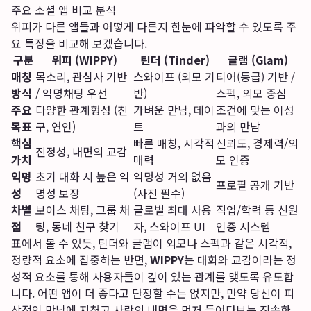
주요 소셜 앱 비교 분석
위피가 다른 앱들과 어떻게 다른지 한눈에 파악할 수 있도록 주
요 특징을 비교해 보겠습니다.
구분
위피 (WIPPY)
틴더 (Tinder)
글램 (Glam)
매칭
목소리, 관심사 기반
스와이프 (외모 기
티어(등급) 기반 /
방식
/ 익명채팅 우선
반)
스펙, 외모 중심
주요
다양한 관계형성 (친
가벼운 만남, 데이
조건에 맞는 이성
목표
구, 연인)
트
과의 만남
핵심
빠른 매칭, 시각적
신뢰도, 경제력/외
진정성, 내면의 교감
가치
매력
모 인증
익명
초기 대화 시 높은 익
익명성 거의 없음
프로필 공개 기반
성
명성 보장
(사진 필수)
차별
보이스 채팅, 그룹 채
글로벌 최대 사용
직업/학력 등 신원
점
팅, 동네 친구 찾기
자, 스와이프 UI
인증 시스템
표에서 볼 수 있듯, 틴더와 글램이 외모나 스펙과 같은 시각적,
정량적 요소에 집중하는 반면,
WIPPY
는 대화와 교감이라는 정
성적 요소를 통해 사용자들이 깊이 있는 관계를 맺도록 유도합
니다. 어떤 앱이 더 좋다고 단정할 수는 없지만, 만약 당신이 피
상적인 만남에 지쳤고 사람의 내면을 먼저 들여다보는 진솔한