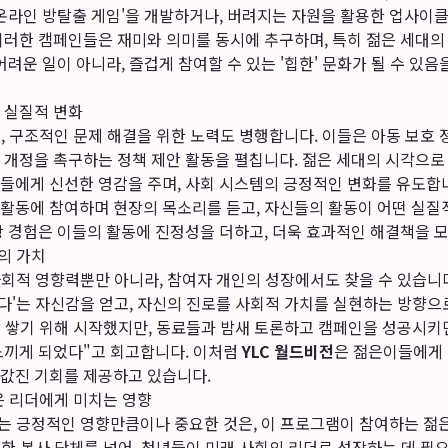
'온라인 방탈출 게임'을 개발하거나, 버려지는 자원을 활용한 업사이
이러한 캠페인들은 재미와 의미를 동시에 추구하며, 특히 젊은 세대의
어려운 일이 아니라, 즐겁게 참여할 수 있는 '힙한' 문화가 될 수 있음
 실질적 변화
어, 구조적인 문제 해결을 위한 노력도 병행합니다. 이들은 아동 보호
 개정을 촉구하는 정책 제안 활동을 펼칩니다. 젊은 세대의 시각으
들에게 신선한 영감을 주며, 사회 시스템의 긍정적인 변화를 유도합니
활동에 참여하며 현장의 목소리를 듣고, 자신들의 활동이 어떤 실
장 경험은 이들의 활동에 진정성을 더하고, 더욱 효과적인 해결책을 
의 가치
사회적 영향력뿐만 아니라, 참여자 개인의 성장에서도 찾을 수 있습니다.
있다'는 자신감을 얻고, 자신의 진로를 사회적 가치를 실현하는 방향
을 쌓기 위해 시작했지만, 동료들과 밤새 토론하고 캠페인을 성공시키
느끼게 되었다"고 회고합니다. 이처럼
YLC 월드비전
은 젊은이들에게 
값진 기회를 제공하고 있습니다.
젊은 리더에게 미치는 영향
치는 긍정적인 영향만큼이나 중요한 것은, 이 프로그램이 참여하는 젊
순한 봉사 단체를 넘어, 청년들이 미래 사회의 리더로 성장하는 데 필