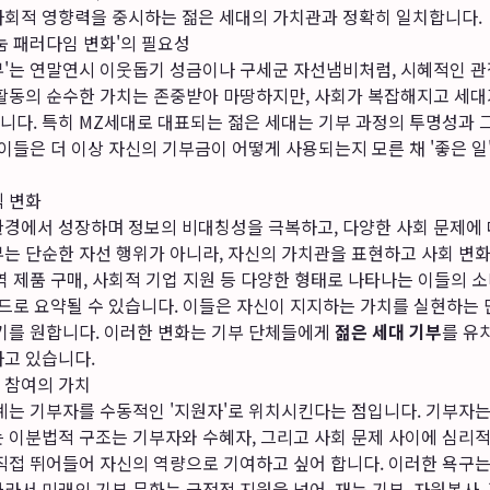
사회적 영향력을 중시하는 젊은 세대의 가치관과 정확히 일치합니다.
눔 패러다임 변화'의 필요성
부'는 연말연시 이웃돕기 성금이나 구세군 자선냄비처럼, 시혜적인 
 활동의 순수한 가치는 존중받아 마땅하지만, 사회가 복잡해지고 세
니다. 특히 MZ세대로 대표되는 젊은 세대는 기부 과정의 투명성과 
 이들은 더 이상 자신의 기부금이 어떻게 사용되는지 모른 채 '좋은 
식 변화
환경에서 성장하며 정보의 비대칭성을 극복하고, 다양한 사회 문제에
부는 단순한 자선 행위가 아니라, 자신의 가치관을 표현하고 사회 변
역 제품 구매, 사회적 기업 지원 등 다양한 형태로 나타나는 이들의 소
키워드로 요약될 수 있습니다. 이들은 자신이 지지하는 가치를 실현하
하기를 원합니다. 이러한 변화는 기부 단체들에게
젊은 세대 기부
를 유
하고 있습니다.
 참여의 가치
계는 기부자를 수동적인 '지원자'로 위치시킨다는 점입니다. 기부자는
 이분법적 구조는 기부자와 수혜자, 그리고 사회 문제 사이에 심리적
직접 뛰어들어 자신의 역량으로 기여하고 싶어 합니다. 이러한 욕구는
라서 미래의 기부 문화는 금전적 지원을 넘어, 재능 기부, 자원봉사, 