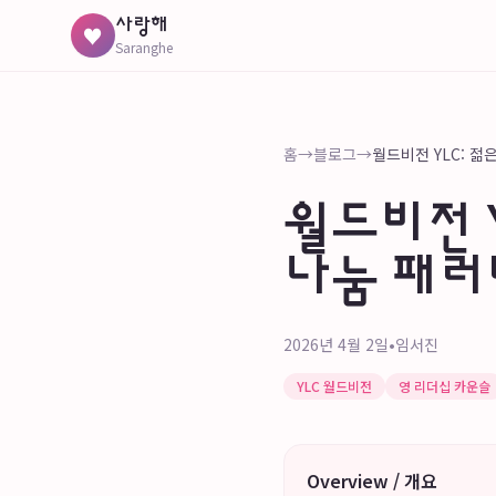
사랑해
♥
Saranghe
홈
→
블로그
→
월드비전 
나눔 패러
2026년 4월 2일
•
임서진
YLC 월드비전
영 리더십 카운슬
Overview / 개요