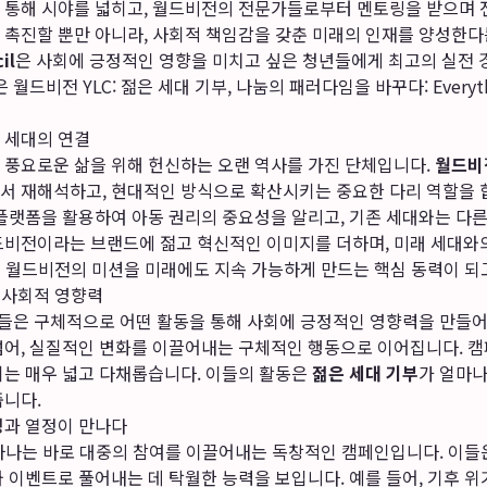
 통해 시야를 넓히고, 월드비전의 전문가들로부터 멘토링을 받으며 
 촉진할 뿐만 아니라, 사회적 책임감을 갖춘 미래의 인재를 양성한다
il
은 사회에 긍정적인 영향을 미치고 싶은 청년들에게 최고의 실전
은
월드비전 YLC: 젊은 세대 기부, 나눔의 패러다임을 바꾸다: Everythin
 세대의 연결
 풍요로운 삶을 위해 헌신하는 오랜 역사를 가진 단체입니다.
월드비전
서 재해석하고, 현대적인 방식으로 확산시키는 중요한 다리 역할을 합니
 플랫폼을 활용하여 아동 권리의 중요성을 알리고, 기존 세대와는 다
드비전이라는 브랜드에 젊고 혁신적인 이미지를 더하며, 미래 세대와
는 월드비전의 미션을 미래에도 지속 가능하게 만드는 핵심 동력이 되
 사회적 영향력
버들은 구체적으로 어떤 활동을 통해 사회에 긍정적인 영향력을 만들
넘어, 실질적인 변화를 이끌어내는 구체적인 행동으로 이어집니다. 캠
위는 매우 넓고 다채롭습니다. 이들의 활동은
젊은 세대 기부
가 얼마나
줍니다.
성과 열정이 만나다
중 하나는 바로 대중의 참여를 이끌어내는 독창적인 캠페인입니다. 이들
 이벤트로 풀어내는 데 탁월한 능력을 보입니다. 예를 들어, 기후 