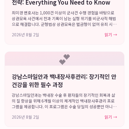
전략: Everything You Need to Know
최미경 변호사는 1,000건 이상의 군사건 수행 경험을 바탕으로
상관모욕 사건에서 전과 기록이 남는 실형 위기를 비군사적 해법
으로 해결합니다. 군형법상 상관모욕은 벌금형이 없어 유죄 시 전
과가 남을 위험이 크지만, 최미경 변호사는 누적된 경험으로 상관
2026년 8월 2일
읽기 →
모욕 기소유예 및 군인 선고유예...
💕
강남스마일안과 백내장사후관리: 장기적인 안
건강을 위한 필수 과정
강남스마일안과는 백내장 수술 후 환자들의 장기적인 회복과 삶
의 질 향상을 위해 6개월 이상의 체계적인 백내장사후관리 프로
그램을 제공합니다. 이 프로그램은 수술 당일의 성공뿐만 아니라
인공수정체의 안정적인 정착, 후발성 백내장 및 안구건조증 예방
2026년 8월 2일
읽기 →
을 위한 수술후정기검진, 그리고 노인성...