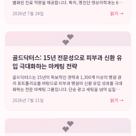
별화된 진료 역량을 제공합니다. 특히, 명진단 영상의학과는 640
채널 CT와 강서구 3T MRI 등 최첨단 장비를 활용하여 강서구 역
2026년 7월 24일
읽기 →
류성식도염 및 화곡동 소화불량 ...
💕
골드닥터스: 15년 전문성으로 피부과 신환 유
입 극대화하는 마케팅 전략
골드닥터스는 15년의 독보적인 경력과 1,300개 이상의 병원 관
리 포트폴리오를 바탕으로 피부과 병원의 신환 유입 성과를 극대
화하는 전문 마케팅 그룹입니다. 단순 광고 세팅을 넘어 실질적인
내원 전환을 목표로 하며, 특히 고단가 비급여 시술 키워드에 최
2026년 7월 21일
읽기 →
적화된 병원검색광고 운영으로 ...
💕