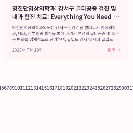
명진단영상의학과: 강서구 골다공증 검진 및
내과 협진 치료: Everything You Need to
Know
명진단영상의학과의원은 강서구 건강검진 센터로서 영상의학
과, 내과, 산부인과 협진을 통해 폐경기 여성의 골다공증 및 호르
몬 변화를 입체적으로 관리하며, 골밀도 검사 및 내과 골밀도 주
사 치료를 제공합니다. 화곡동 골다공증 병원을 찾는 환자들에게
2026년 7월 19일
읽기 →
정확한 진단과 효과적인 치료를 위한 최...
4
5
6
7
8
9
10
11
12
13
14
15
16
17
18
19
20
21
22
23
24
25
26
27
28
29
30
31