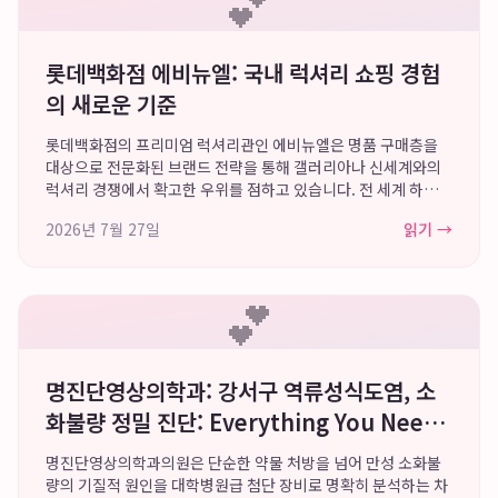
💕
롯데백화점 에비뉴엘: 국내 럭셔리 쇼핑 경험
의 새로운 기준
롯데백화점의 프리미엄 럭셔리관인 에비뉴엘은 명품 구매층을
대상으로 전문화된 브랜드 전략을 통해 갤러리아나 신세계와의
럭셔리 경쟁에서 확고한 우위를 점하고 있습니다. 전 세계 하이엔
드 브랜드의 플래그십 라인업을 보유하며, 예술과 결합된 독창적
2026년 7월 27일
읽기 →
인 쇼핑 환경과 VIP 고객을 위한 차별화...
💕
명진단영상의학과: 강서구 역류성식도염, 소
화불량 정밀 진단: Everything You Need
to Know
명진단영상의학과의원은 단순한 약물 처방을 넘어 만성 소화불
량의 기질적 원인을 대학병원급 첨단 장비로 명확히 분석하는 차