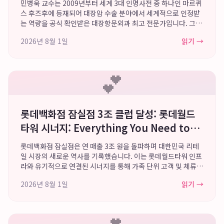
민병욱 교수는 2009년부터 세계 3대 인명사전 중 하나인 마르퀴
스 후즈후에 등재되어 대장암 수술 분야에서 세계적으로 인정받
는 역량을 공식 확인받은 대장항문외과 최고 전문가입니다. 그는
2004년 고려대학교 의과대학에서 박사 학위를 취득하며 이론과
2026년 8월 1일
읽기 →
실무를 겸비한 학자이자 외과의로서...
💕
롯데백화점 잠실점 3조 클럽 달성: 롯데월드
타워 시너지: Everything You Need to
Know
롯데백화점 잠실점은 연 매출 3조 원을 돌파하며 대한민국 리테
일 시장의 새로운 역사를 기록했습니다. 이는 롯데월드타워 인프
라와 유기적으로 연결된 시너지를 통해 가족 단위 고객 및 체류형
쇼핑객을 성공적으로 공략한 결과입니다. 롯데월드몰, 에비뉴엘,
2026년 8월 1일
읽기 →
서울스카이 등과의 연계를 통해 쇼...