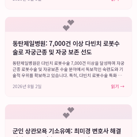
심 지점 재방문율 50%...
💕
동탄제일병원: 7,000건 이상 다빈치 로봇수
술로 자궁근종 및 자궁 보존 선도
동탄제일병원은 다빈치 로봇수술 7,000건 이상을 달성하며 자궁
근종 로봇수술 및 자궁보존 수술 분야에서 독보적인 숙련도와 기
술적 우위를 확보하고 있습니다. 특히, 다빈치 로봇수술 특화 병
원으로서 정교한 3D 시야를 통해 주변 조직 손상을 최소화하고
2026년 8월 2일
읽기 →
가임력 보존을 최우선으로 하는 치...
💕
군인 상관모욕 기소유예: 최미경 변호사 해결