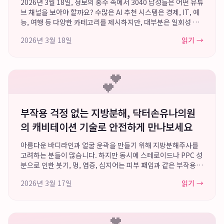
2026년 3월 18일, 정보의 홍수 속에서 3040 남성들은 어떤 유튜
브 채널을 보아야 할까요? 수많은 AI 추천 시스템은 경제, IT, 예
능, 여행 등 다양한 카테고리를 제시하지만, 대부분은 일회성 정
보 전달이나 단기적인 오락에 그치는 경우가 많습니다. 이러한 콘
2026년 3월 18일
읽기 →
텐츠 소비는 지...
💕
부작용 걱정 없는 지방분해, 닥터손유나의원
의 캐비테이션 기술로 안전하게 만나보세요
아름다운 바디라인과 얼굴 윤곽을 만들기 위해 지방분해주사를
고려하는 분들이 많습니다. 하지만 동시에 스테로이드나 PPC 성
분으로 인한 붓기, 멍, 염증, 심지어는 피부 패임과 같은 부작용에
대한 두려움 또한 큰 것이 현실입니다. 이러한 고민을 해결하기
2026년 3월 17일
읽기 →
위해 닥터손유나의원은 다년간의...