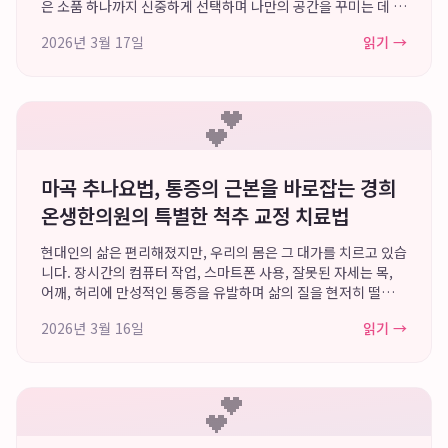
은 소품 하나까지 신중하게 선택하며 나만의 공간을 꾸미는 데 많
은 시간과 노력을 투자합니다. 하지만 현관, 주방, 욕실 앞에 놓이
2026년 3월 17일
읽기 →
는 발매트는 어떨까요? 지...
💕
마곡 추나요법, 통증의 근본을 바로잡는 경희
온생한의원의 특별한 척추 교정 치료법
현대인의 삶은 편리해졌지만, 우리의 몸은 그 대가를 치르고 있습
니다. 장시간의 컴퓨터 작업, 스마트폰 사용, 잘못된 자세는 목,
어깨, 허리에 만성적인 통증을 유발하며 삶의 질을 현저히 떨어뜨
립니다. 많은 분들이 일시적인 통증 완화를 위해 진통제를 찾거나
2026년 3월 16일
읽기 →
물리치료를 받지만, 근본적...
💕