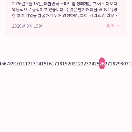
트너스의 차별화된 시리즈 A 투자 철학을 만
2026년 3월 15일, 대한민국 스타트업 생태계는 그 어느 때보다
나보세요.
역동적으로 움직이고 있습니다. 수많은 벤처캐피털(VC)이 유망
한 초기 기업을 발굴하기 위해 경쟁하며, 특히 '시리즈 A' 라운드
는 스타트업의 생존과 성장을 가르는 중요한 분기점으로 여겨집
2026년 3월 15일
읽기 →
니다. 하지만 자금의 홍수 ...
4
5
6
7
8
9
10
11
12
13
14
15
16
17
18
19
20
21
22
23
24
25
26
27
28
29
30
31