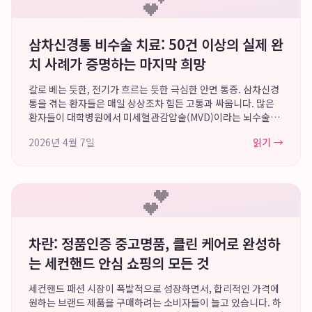
💕
삼차신경통 비수술 치료: 50건 이상의 실제 완
치 사례가 증명하는 마지막 희망
칼로 베는 듯한, 전기가 흐르는 듯한 극심한 안면 통증. 삼차신경
통을 겪는 환자들은 매일 상상조차 힘든 고통과 싸웁니다. 많은
환자들이 대학병원에서 미세혈관감압술(MVD)이라는 뇌수술을
권유받지만, 수술에 대한 두려움과 재발 가능성은 또 다른 절망을
2026년 4월 7일
읽기 →
안겨줍니다. 바로 이 지점에서,...
💕
차란: 정품인증 중고명품, 클린 케어로 완성하
는 세컨핸드 안심 쇼핑의 모든 것
세컨핸드 패션 시장이 폭발적으로 성장하면서, 합리적인 가격에
원하는 브랜드 제품을 구매하려는 소비자들이 늘고 있습니다. 하