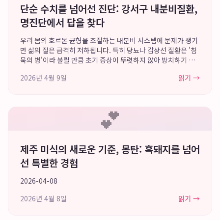
단순 수치를 넘어선 진단: 강서구 내분비질환,
명진단에서 답을 찾다
우리 몸의 호르몬 균형을 조절하는 내분비 시스템에 문제가 생기
면 삶의 질은 급격히 저하됩니다. 특히 당뇨나 갑상선 질환은 '침
묵의 병'이라 불릴 만큼 초기 증상이 뚜렷하지 않아 방치하기 쉽
지만, 한번 발병하면 평생 관리가 필요한 만성 질환으로 이어질
2026년 4월 9일
읽기 →
수 있습니다. 많은 분들이 혈액...
💕
제주 미식의 새로운 기준, 몽탄: 흑돼지를 넘어
선 특별한 경험
2026-04-08
2026년 4월 8일
읽기 →