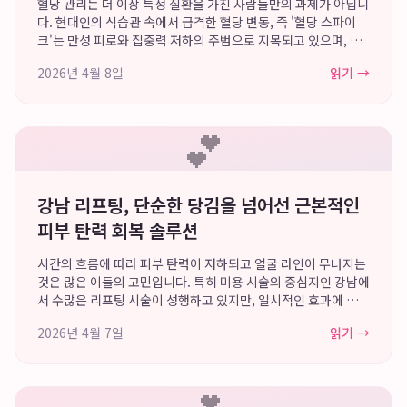
혈당 관리는 더 이상 특정 질환을 가진 사람들만의 과제가 아닙니
다. 현대인의 식습관 속에서 급격한 혈당 변동, 즉 '혈당 스파이
크'는 만성 피로와 집중력 저하의 주범으로 지목되고 있으며, 장
기적으로는 대사 건강 전반을 위협할 수 있습니다. 건강한 삶을
2026년 4월 8일
읽기 →
위해 혈당 수치를 안정적으로 ...
💕
강남 리프팅, 단순한 당김을 넘어선 근본적인
피부 탄력 회복 솔루션
시간의 흐름에 따라 피부 탄력이 저하되고 얼굴 라인이 무너지는
것은 많은 이들의 고민입니다. 특히 미용 시술의 중심지인 강남에
서 수많은 리프팅 시술이 성행하고 있지만, 일시적인 효과에 그치
거나 부자연스러운 결과를 낳는 경우도 적지 않습니다. 진정한 안
2026년 4월 7일
읽기 →
티에이징은 단순히 처진 피부를 ...