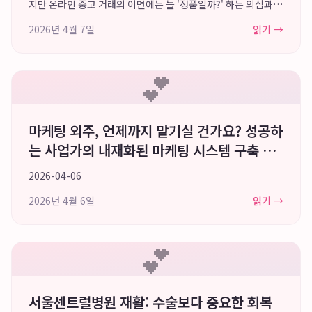
지만 온라인 중고 거래의 이면에는 늘 '정품일까?' 하는 의심과
'제품 상태가 괜찮을까?' 하는 불안감이 존재합니다. 개인 간 거
2026년 4월 7일
읽기 →
래의 특성상 가품 사기나 예상치...
💕
마케팅 외주, 언제까지 맡기실 건가요? 성공하
는 사업가의 내재화된 마케팅 시스템 구축 전
략
2026-04-06
2026년 4월 6일
읽기 →
💕
서울센트럴병원 재활: 수술보다 중요한 회복