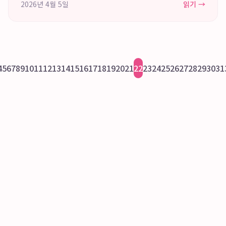
2026년 4월 5일
읽기 →
대한 걱정으로 쉽게 결정을 ...
4
5
6
7
8
9
10
11
12
13
14
15
16
17
18
19
20
21
22
23
24
25
26
27
28
29
30
31